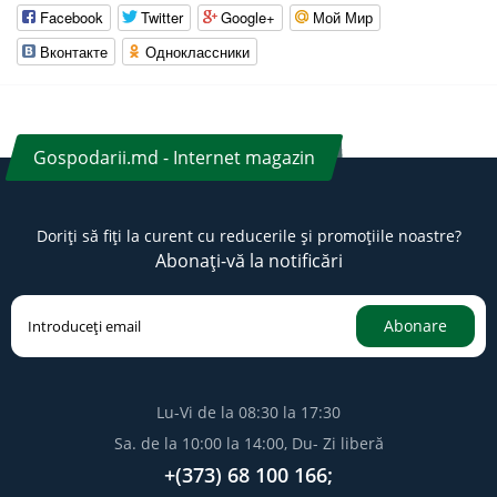
Facebook
Twitter
Google+
Мой Мир
Вконтакте
Одноклассники
Gospodarii.md - Internet magazin
Doriți să fiți la curent cu reducerile și promoțiile noastre?
Abonați-vă la notificări
Abonare
Lu-Vi de la 08:30 la 17:30
Sa. de la 10:00 la 14:00, Du- Zi liberă
+(373) 68 100 166;