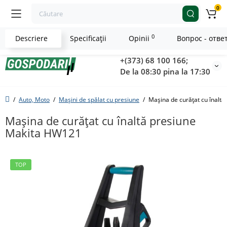
0
0
Descriere
Specificaţii
Opinii
Вопрос - отве
+(373) 68 100 166;
De la 08:30 pina la 17:30
Auto, Moto
Mașini de spălat cu presiune
Maşina de curăţat cu înalt
Maşina de curăţat cu înaltă presiune
Makita HW121
TOP