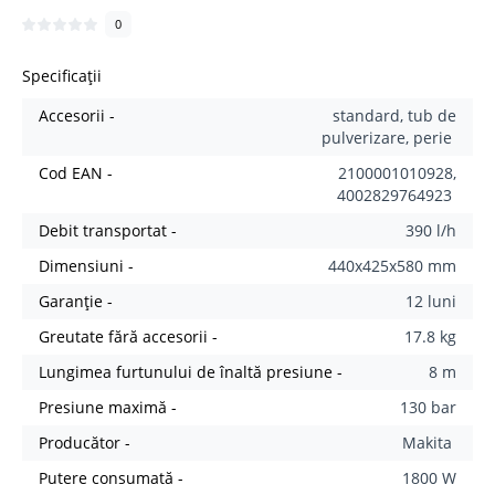
0
Specificații
Accesorii -
standard, tub de
pulverizare, perie
Cod EAN -
2100001010928,
4002829764923
Debit transportat -
390 l/h
Dimensiuni -
440x425x580 mm
Garanție -
12 luni
Greutate fără accesorii -
17.8 kg
Lungimea furtunului de înaltă presiune -
8 m
Presiune maximă -
130 bar
Producător -
Makita
Putere consumată -
1800 W