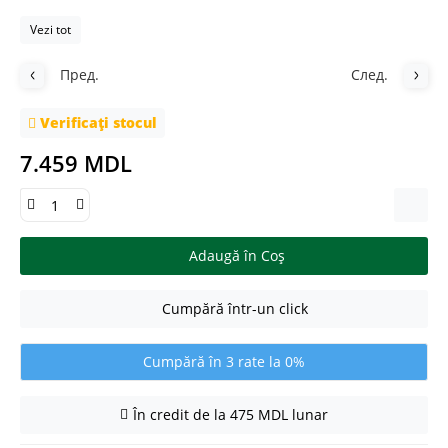
Vezi tot
Пред.
След.
Verificați stocul
7.459 MDL
Adaugă în Coş
Cumpără într-un click
Cumpără în 3 rate la 0%
În credit de la 475 MDL lunar