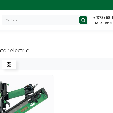
+(373) 68 
De la 08:3
tor electric
TOP