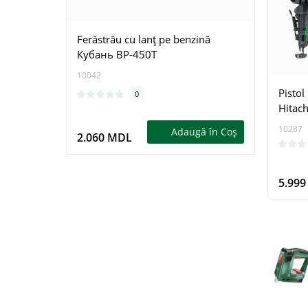
Ferăstrău cu lanţ pe benzină
Ferăst
Кубань BP-450T
Krais
10042
15411
Pistol
0
Hitac
10287
Adaugă în Coş
2.060 MDL
1.79
5.99