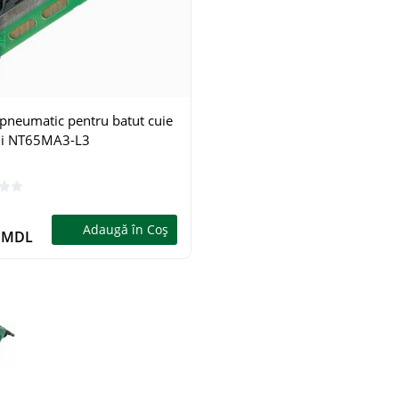
rău cu lanţ pe benzină
Ferăstrău cu acumulator
smann KS2609
Kraissmann 18 V
15409
 pneumatic pentru batut cuie
0
0
hi NT65MA3-L3
Adaugă în Coş
Adaugă î
9 MDL
1.199 MDL
Adaugă în Coş
9 MDL