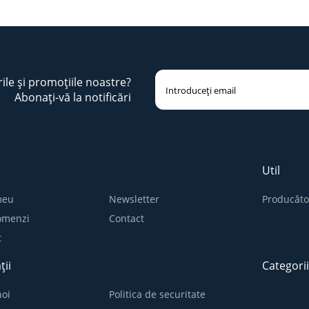
rile și promoțiile noastre?
Abonați-vă la notificări
Util
meu
Newsletter
Producăto
comenzi
Contact
t
ții
Categori
oi
Politica de securitate