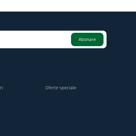
Abonare
ri
Oferte speciale
i