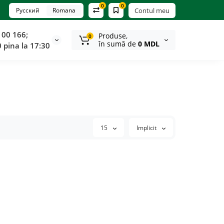
0
0
Русский
Romana
Contul meu
100 166;
Produse,
0
în sumă de
0 MDL
0 pina la 17:30
15
Implicit
HIT
TOP
HIT