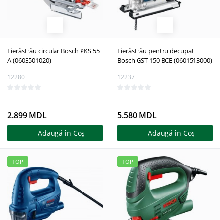
Fierăstrău circular Bosch PKS 55
Fierăstrău pentru decupat
A (0603501020)
Bosch GST 150 BCE (0601513000)
12280
12237
2.899 MDL
5.580 MDL
Adaugă în Coş
Adaugă în Coş
TOP
TOP