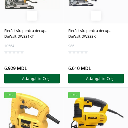
Fierăstrău pentru decupat
Fierăstrău pentru decupat
DeWalt DW331KT
DeWalt DW333K
10564
986
6.929 MDL
6.610 MDL
Adaugă în Coş
Adaugă în Coş
TOP
TOP