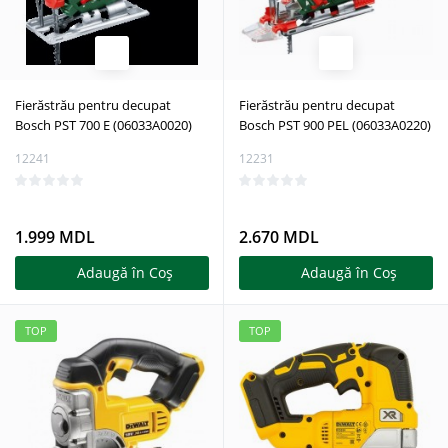
Fierăstrău pentru decupat
Fierăstrău pentru decupat
Bosch PST 700 E (06033A0020)
Bosch PST 900 PEL (06033A0220)
12241
12231
1.999 MDL
2.670 MDL
Adaugă în Coş
Adaugă în Coş
TOP
TOP