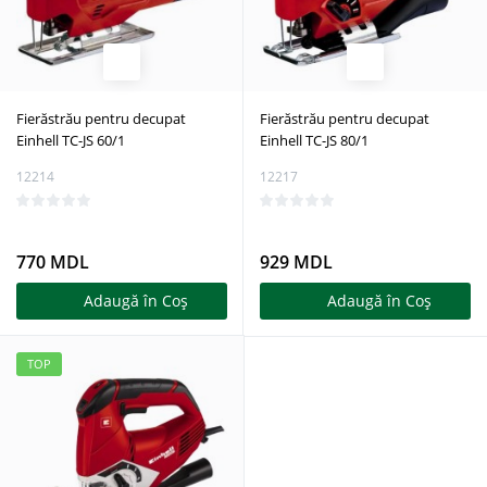
Fierăstrău pentru decupat
Fierăstrău pentru decupat
Einhell TC-JS 60/1
Einhell TC-JS 80/1
12214
12217
770 MDL
929 MDL
Adaugă în Coş
Adaugă în Coş
TOP