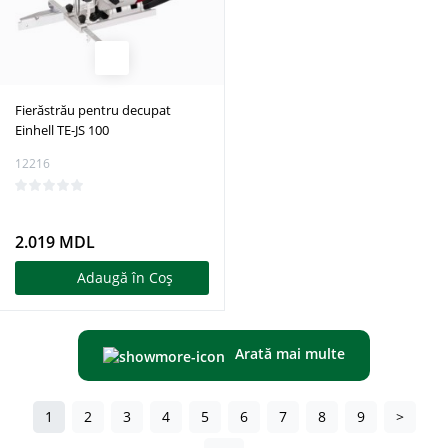
Fierăstrău pentru decupat
Einhell TE-JS 100
12216
2.019 MDL
Adaugă în Coş
Arată mai multe
1
2
3
4
5
6
7
8
9
>