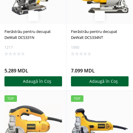
Fierăstrău pentru decupat
Fierăstrău pentru decupat
DeWalt DCS331N
DeWalt DCS334NT
1217
1060
5.289 MDL
7.099 MDL
Adaugă în Coş
Adaugă în Coş
TOP
TOP