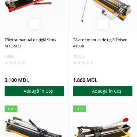
Tăietor manual de țiglă Stark
Tăietor manual de țiglă Tolsen
MTC-900
41034
4855
10335
3.100 MDL
1.860 MDL
Adaugă în Coş
Adaugă în Coş
TOP
TOP