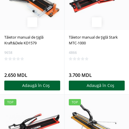
Tăietor manual de țiglă
Tăietor manual de țiglă Stark
Kraft&Dele KD1579
MTC-1000
9658
4866
2.650 MDL
3.700 MDL
Adaugă în Coş
Adaugă în Coş
TOP
TOP