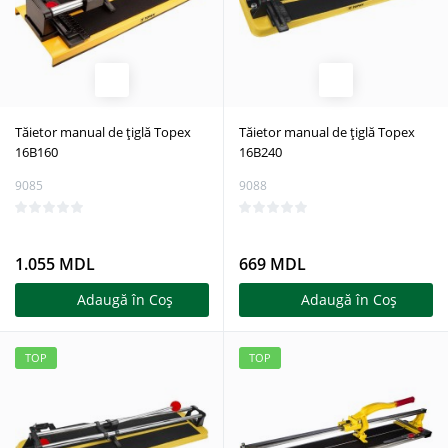
Tăietor manual de țiglă Topex
Tăietor manual de țiglă Topex
16B160
16B240
9085
9088
1.055 MDL
669 MDL
Adaugă în Coş
Adaugă în Coş
TOP
TOP