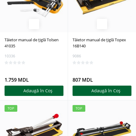
Tăietor manual de țiglă Tolsen
Tăietor manual de țiglă Topex
41035
16B140
10336
9086
1.759 MDL
807 MDL
Adaugă în Coş
Adaugă în Coş
TOP
TOP