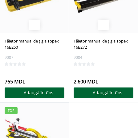
Tăietor manual de țiglă Topex
Tăietor manual de țiglă Topex
16B260
16B272
9087
9084
765 MDL
2.600 MDL
Adaugă în Coş
Adaugă în Coş
TOP