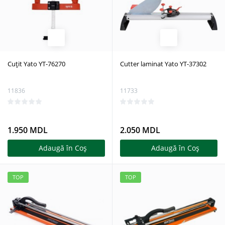
Cuțit Yato YT-76270
Cutter laminat Yato YT-37302
11836
11733
1.950 MDL
2.050 MDL
Adaugă în Coş
Adaugă în Coş
TOP
TOP