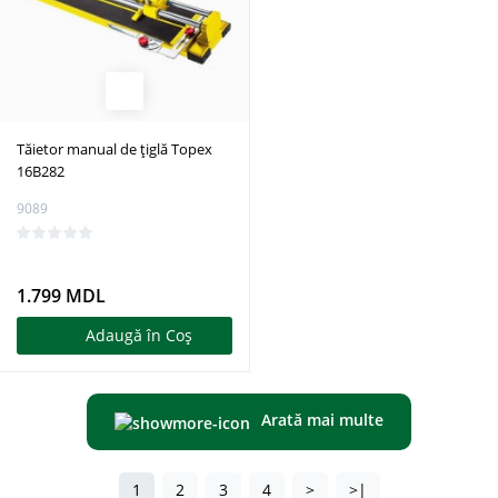
Tăietor manual de țiglă Topex
16B282
9089
1.799 MDL
Adaugă în Coş
Arată mai multe
1
2
3
4
>
>|