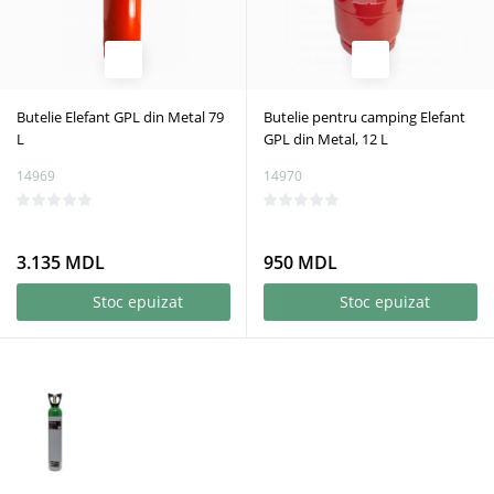
Butelie Elefant GPL din Metal 79
Butelie pentru camping Elefant
L
GPL din Metal, 12 L
14969
14970
3.135 MDL
950 MDL
Stoc epuizat
Stoc epuizat