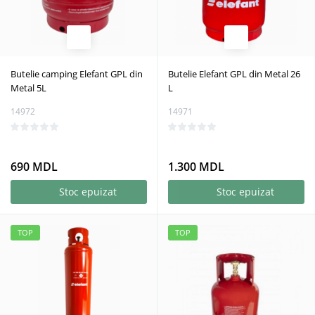
Butelie camping Elefant GPL din
Butelie Elefant GPL din Metal 26
Metal 5L
L
14972
14971
690 MDL
1.300 MDL
Stoc epuizat
Stoc epuizat
TOP
TOP