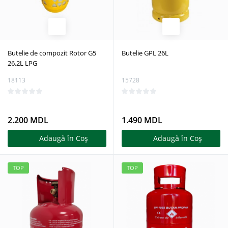
Butelie de compozit Rotor G5
Butelie GPL 26L
26.2L LPG
18113
15728
2.200 MDL
1.490 MDL
Adaugă în Coş
Adaugă în Coş
TOP
TOP