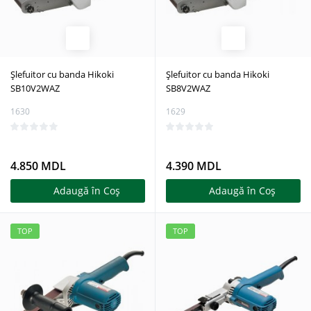
Șlefuitor cu banda Hikoki
Șlefuitor cu banda Hikoki
SB10V2WAZ
SB8V2WAZ
1630
1629
4.850 MDL
4.390 MDL
Adaugă în Coş
Adaugă în Coş
TOP
TOP