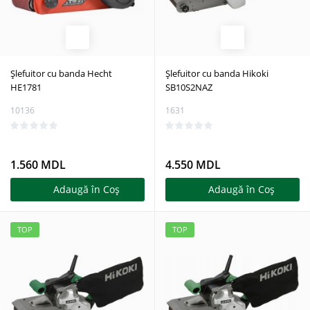
Șlefuitor cu banda Hecht
Șlefuitor cu banda Hikoki
HE1781
SB10S2NAZ
10136
1631
1.560 MDL
4.550 MDL
Adaugă în Coş
Adaugă în Coş
TOP
TOP