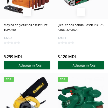
Mașina de șlefuit cu oscilatii Jet
Șlefuitor cu banda Bosch PBS 75
TSPS450
A (06032A1020)
13222
12634
5.299 MDL
3.120 MDL
Adaugă în Coş
Adaugă în Coş
TOP
TOP