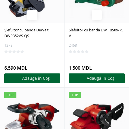
Șlefuitor cu banda DeWalt
Șlefuitor cu banda DWT BS09-75
DWP352VS-QS
V
1378
2468
6.590 MDL
1.500 MDL
Adaugă în Coş
Adaugă în Coş
TOP
TOP