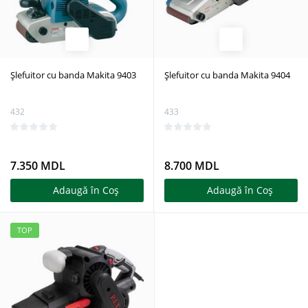
Șlefuitor cu banda Makita 9403
Șlefuitor cu banda Makita 9404
432
433
7.350 MDL
8.700 MDL
Adaugă în Coş
Adaugă în Coş
TOP