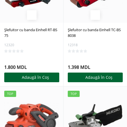
Șlefuitor cu banda Einhell RT-BS
Șlefuitor cu banda Einhell TC-BS
75
8038
12320
12318
1.800 MDL
1.398 MDL
Adaugă în Coş
Adaugă în Coş
TOP
TOP