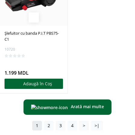
Șlefuitor cu banda P.I.T PBS75-
C1
10720
1.199 MDL
Adaugă în Coş
Arată mai multe
1
2
3
4
>
>|