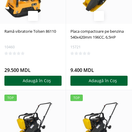
Ramă vibratorie Tolsen 86110
Placa compactoare pe benzina
540x420mm 196СС, 6,5НР
10460
15721
29.500 MDL
9.400 MDL
Adaugă în Coş
Adaugă în Coş
TOP
TOP