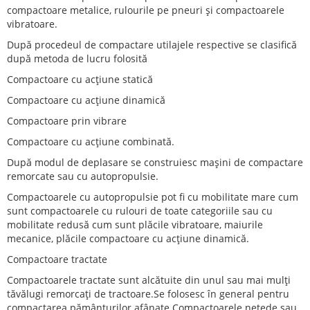
compactoare metalice, rulourile pe pneuri și compactoarele
vibratoare.
După procedeul de compactare utilajele respective se clasifică
după metoda de lucru folosită
Compactoare cu acțiune statică
Compactoare cu acțiune dinamică
Compactoare prin vibrare
Compactoare cu acțiune combinată.
După modul de deplasare se construiesc mașini de compactare
remorcate sau cu autopropulsie.
Compactoarele cu autopropulsie pot fi cu mobilitate mare cum
sunt compactoarele cu rulouri de toate categoriile sau cu
mobilitate redusă cum sunt plăcile vibratoare, maiurile
mecanice, plăcile compactoare cu acțiune dinamică.
Compactoare tractate
Compactoarele tractate sunt alcătuite din unul sau mai mulți
tăvălugi remorcați de tractoare.Se folosesc în general pentru
compactarea pământurilor afânate.Compactoarele netede sau