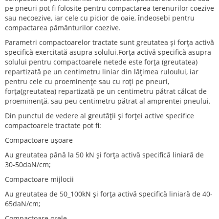
pe pneuri pot fi folosite pentru compactarea terenurilor coezive
sau necoezive, iar cele cu picior de oaie, îndeosebi pentru
compactarea pământurilor coezive.
Parametri compactoarelor tractate sunt greutatea și forța activă
specifică exercitată asupra solului.Forța activă specifică asupra
solului pentru compactoarele netede este forța (greutatea)
repartizată pe un centimetru liniar din lățimea ruloului, iar
pentru cele cu proeminențe sau cu roți pe pneuri,
forța(greutatea) repartizată pe un centimetru pătrat călcat de
proeminență, sau peu centimetru pătrat al amprentei pneului.
Din punctul de vedere al greutății și forței active specifice
compactoarele tractate pot fi:
Compactoare ușoare
Au greutatea până la 50 kN și forța activă specifică liniară de
30-50daN/cm;
Compactoare mijlocii
Au greutatea de 50_100kN și forța activă specifică liniară de 40-
65daN/cm;
Compactoare grele