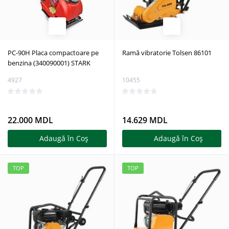
PC-90H Placa compactoare pe
Ramă vibratorie Tolsen 86101
benzina (340090001) STARK
4927
10455
22.000 MDL
14.629 MDL
Adaugă în Coş
Adaugă în Coş
TOP
TOP