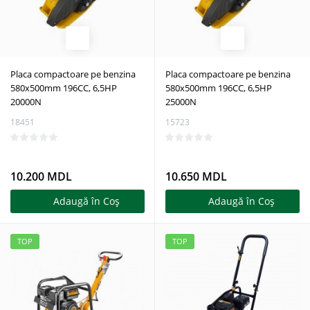
Placa compactoare pe benzina
Placa compactoare pe benzina
580x500mm 196СС, 6,5НР
580x500mm 196СС, 6,5НР
20000N
25000N
18451
15723
10.200 MDL
10.650 MDL
Adaugă în Coş
Adaugă în Coş
TOP
TOP