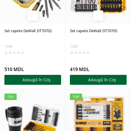
Set capete DeWalt DT70702
Set capete DeWalt DT70705
1344
1345
510 MDL
419 MDL
Adaugă în Coş
Adaugă în Coş
TOP
TOP