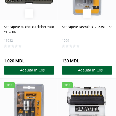
Set capete cu chei cu clichet Yato
Set capete DeWalt DT70535T PZ2
YT-2806
11682
1099
1.020 MDL
130 MDL
Adaugă în Coş
Adaugă în Coş
TOP
TOP