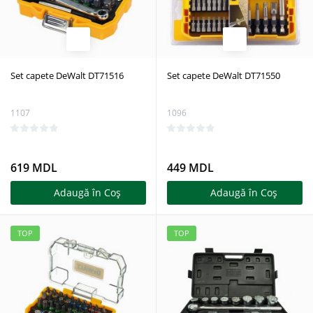
Set capete DeWalt DT71516
Set capete DeWalt DT71550
1107
1096
619 MDL
449 MDL
Adaugă în Coş
Adaugă în Coş
TOP
TOP