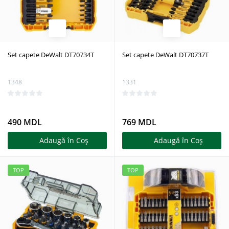
Set capete DeWalt DT70734T
Set capete DeWalt DT70737T
1348
1331
490 MDL
769 MDL
Adaugă în Coş
Adaugă în Coş
TOP
TOP