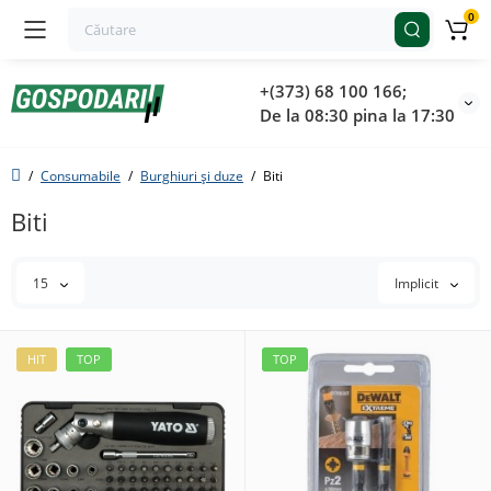
0
+(373) 68 100 166;
De la 08:30 pina la 17:30
Consumabile
Burghiuri și duze
Biti
Biti
15
Implicit
HIT
TOP
TOP