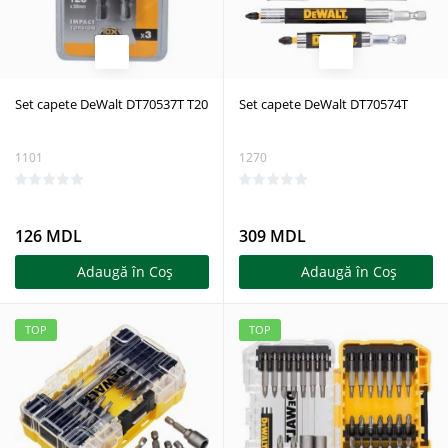
Set capete DeWalt DT70537T T20
Set capete DeWalt DT70574T
1101
1270
126 MDL
309 MDL
Adaugă în Coş
Adaugă în Coş
TOP
TOP