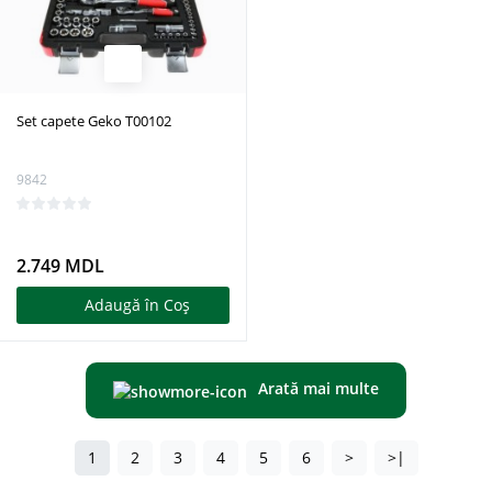
Set capete Geko T00102
9842
2.749 MDL
Adaugă în Coş
Arată mai multe
1
2
3
4
5
6
>
>|