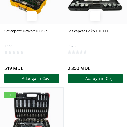
Set capete DeWalt DT7969
Set capete Geko G10111
1272
9823
519 MDL
2.350 MDL
Adaugă în Coş
Adaugă în Coş
TOP