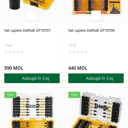
Set capete DeWalt DT70707
Set capete DeWalt DT70709
1346
1076
590 MDL
440 MDL
Adaugă în Coş
Adaugă în Coş
TOP
TOP