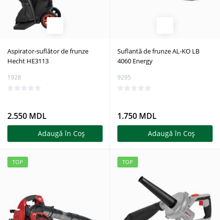
Aspirator-suflător de frunze
Suflantă de frunze AL-KO LB
Hecht HE3113
4060 Energy
1928
9295
2.550 MDL
1.750 MDL
Adaugă în Coş
Adaugă în Coş
TOP
TOP