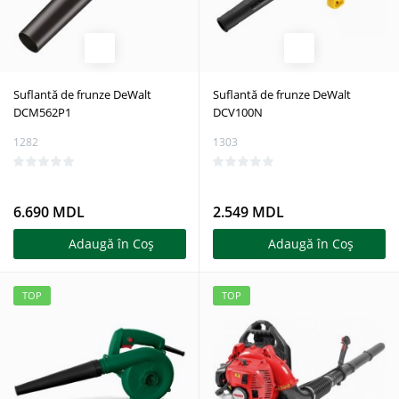
Suflantă de frunze DeWalt
Suflantă de frunze DeWalt
DCM562P1
DCV100N
1282
1303
6.690 MDL
2.549 MDL
Adaugă în Coş
Adaugă în Coş
TOP
TOP