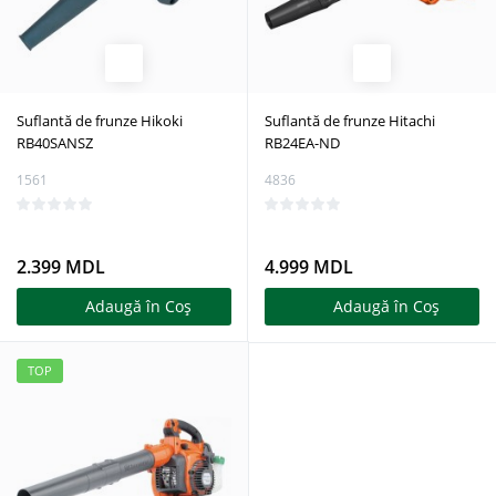
Suflantă de frunze Hikoki
Suflantă de frunze Hitachi
RB40SANSZ
RB24EA-ND
1561
4836
2.399 MDL
4.999 MDL
Adaugă în Coş
Adaugă în Coş
TOP