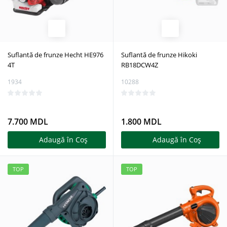
Suflantă de frunze Hecht HE976
Suflantă de frunze Hikoki
4T
RB18DCW4Z
1934
10288
7.700 MDL
1.800 MDL
Adaugă în Coş
Adaugă în Coş
TOP
TOP