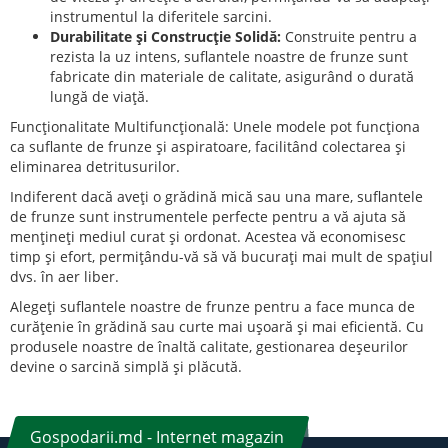
instrumentul la diferitele sarcini.
Durabilitate și Construcție Solidă:
Construite pentru a
rezista la uz intens, suflantele noastre de frunze sunt
fabricate din materiale de calitate, asigurând o durată
lungă de viață.
Funcționalitate Multifuncțională: Unele modele pot funcționa
ca suflante de frunze și aspiratoare, facilitând colectarea și
eliminarea detritusurilor.
Indiferent dacă aveți o grădină mică sau una mare, suflantele
de frunze sunt instrumentele perfecte pentru a vă ajuta să
mențineți mediul curat și ordonat. Acestea vă economisesc
timp și efort, permițându-vă să vă bucurați mai mult de spațiul
dvs. în aer liber.
Alegeți suflantele noastre de frunze pentru a face munca de
curățenie în grădină sau curte mai ușoară și mai eficientă. Cu
produsele noastre de înaltă calitate, gestionarea deșeurilor
devine o sarcină simplă și plăcută.
Gospodarii.md - Internet magazin