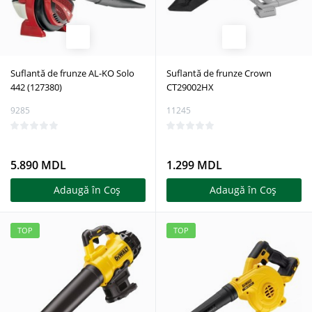
Suflantă de frunze AL-KO Solo
Suflantă de frunze Crown
442 (127380)
CT29002HX
9285
11245
5.890 MDL
1.299 MDL
Adaugă în Coş
Adaugă în Coş
TOP
TOP