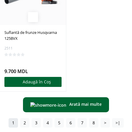
Suflantă de frunze Husqvarna
125BVX
2511
9.700 MDL
Adaugă în Coş
Arată mai multe
1
2
3
4
5
6
7
8
>
>|