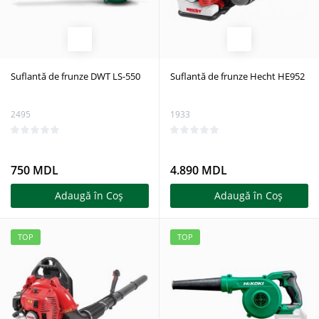
Suflantă de frunze DWT LS-550
Suflantă de frunze Hecht HE952
2495
1933
750 MDL
4.890 MDL
Adaugă în Coş
Adaugă în Coş
TOP
TOP