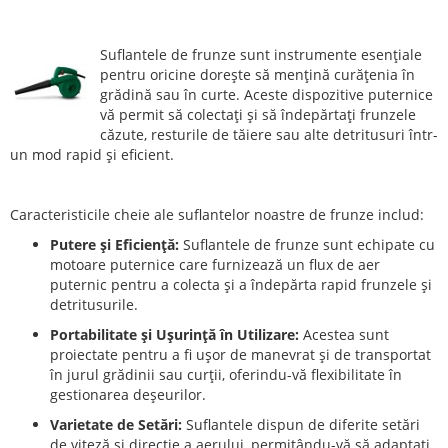
Suflantele de frunze sunt instrumente esențiale
pentru oricine dorește să mențină curățenia în
grădină sau în curte. Aceste dispozitive puternice
vă permit să colectați și să îndepărtați frunzele
căzute, resturile de tăiere sau alte detritusuri într-
un mod rapid și eficient.
Caracteristicile cheie ale suflantelor noastre de frunze includ:
Putere și Eficiență:
Suflantele de frunze sunt echipate cu
motoare puternice care furnizează un flux de aer
puternic pentru a colecta și a îndepărta rapid frunzele și
detritusurile.
Portabilitate și Ușurință în Utilizare:
Acestea sunt
proiectate pentru a fi ușor de manevrat și de transportat
în jurul grădinii sau curții, oferindu-vă flexibilitate în
gestionarea deșeurilor.
Varietate de Setări:
Suflantele dispun de diferite setări
de viteză și direcție a aerului, permițându-vă să adaptați