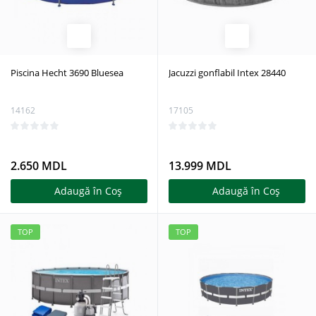
Piscina Hecht 3690 Bluesea
Jacuzzi gonflabil Intex 28440
14162
17105
2.650 MDL
13.999 MDL
Adaugă în Coş
Adaugă în Coş
TOP
TOP