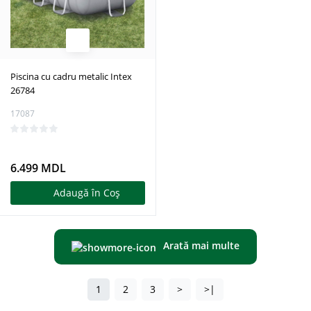
Piscina cu cadru metalic Intex
26784
17087
6.499 MDL
Adaugă în Coş
Arată mai multe
1
2
3
>
>|