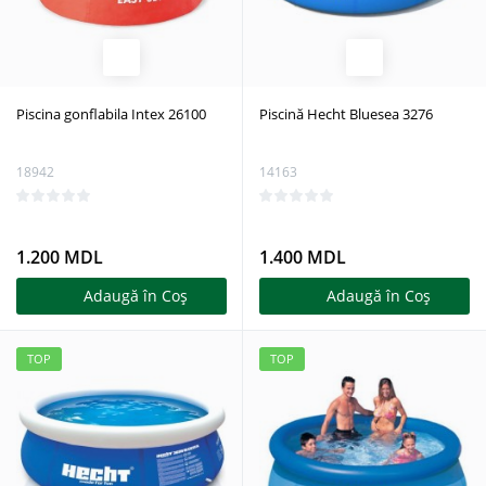
Piscina gonflabila Intex 26100
Piscină Hecht Bluesea 3276
18942
14163
1.200 MDL
1.400 MDL
Adaugă în Coş
Adaugă în Coş
TOP
TOP