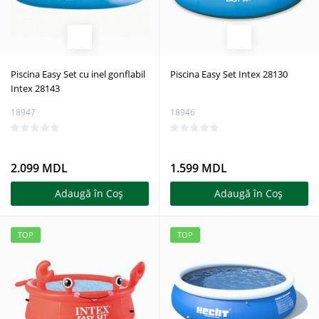
Piscina Easy Set cu inel gonflabil
Piscina Easy Set Intex 28130
Intex 28143
18947
18946
2.099 MDL
1.599 MDL
Adaugă în Coş
Adaugă în Coş
TOP
TOP