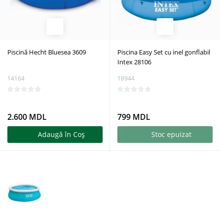
Piscină Hecht Bluesea 3609
Piscina Easy Set cu inel gonflabil
Intex 28106
14164
18944
2.600 MDL
799 MDL
Adaugă în Coş
Stoc epuizat