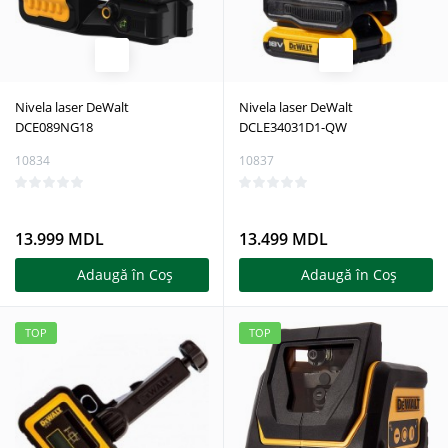
Nivela laser DeWalt
Nivela laser DeWalt
DCE089NG18
DCLE34031D1-QW
10834
10837
13.999 MDL
13.499 MDL
Adaugă în Coş
Adaugă în Coş
TOP
TOP