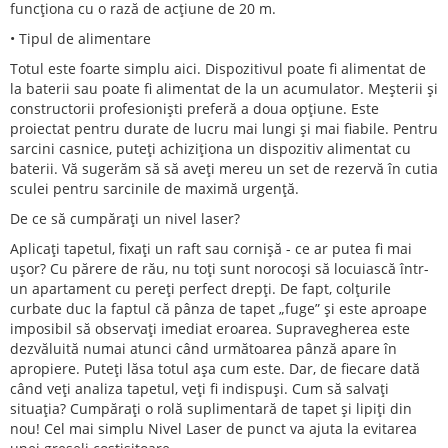
funcționa cu o rază de acțiune de 20 m.
• Tipul de alimentare
Totul este foarte simplu aici. Dispozitivul poate fi alimentat de
la baterii sau poate fi alimentat de la un acumulator. Meșterii și
constructorii profesioniști preferă a doua opțiune. Este
proiectat pentru durate de lucru mai lungi și mai fiabile. Pentru
sarcini casnice, puteți achiziționa un dispozitiv alimentat cu
baterii. Vă sugerăm să să aveți mereu un set de rezervă în cutia
sculei pentru sarcinile de maximă urgență.
De ce să cumpărați un nivel laser?
Aplicați tapetul, fixați un raft sau cornișă - ce ar putea fi mai
ușor? Cu părere de rău, nu toți sunt norocoși să locuiască într-
un apartament cu pereți perfect drepți. De fapt, colțurile
curbate duc la faptul că pânza de tapet „fuge” și este aproape
imposibil să observați imediat eroarea. Supravegherea este
dezvăluită numai atunci când următoarea pânză apare în
apropiere. Puteți lăsa totul așa cum este. Dar, de fiecare dată
când veți analiza tapetul, veți fi indispuși. Cum să salvați
situația? Cumpărați o rolă suplimentară de tapet și lipiți din
nou! Cel mai simplu Nivel Laser de punct va ajuta la evitarea