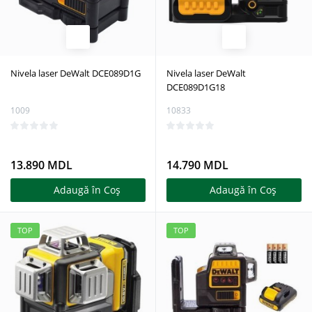
Nivela laser DeWalt DCE089D1G
Nivela laser DeWalt
DCE089D1G18
1009
10833
13.890 MDL
14.790 MDL
Adaugă în Coş
Adaugă în Coş
TOP
TOP