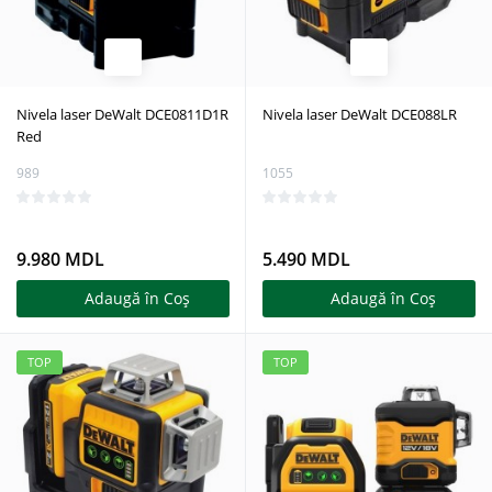
Nivela laser DeWalt DCE0811D1R
Nivela laser DeWalt DCE088LR
Red
989
1055
9.980 MDL
5.490 MDL
Adaugă în Coş
Adaugă în Coş
TOP
TOP