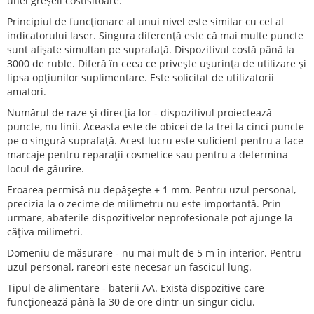
unei greșeli costisitoare.
Principiul de funcționare al unui nivel este similar cu cel al
indicatorului laser. Singura diferență este că mai multe puncte
sunt afișate simultan pe suprafață. Dispozitivul costă până la
3000 de ruble. Diferă în ceea ce privește ușurința de utilizare și
lipsa opțiunilor suplimentare. Este solicitat de utilizatorii
amatori.
Numărul de raze și direcția lor - dispozitivul proiectează
puncte, nu linii. Aceasta este de obicei de la trei la cinci puncte
pe o singură suprafață. Acest lucru este suficient pentru a face
marcaje pentru reparații cosmetice sau pentru a determina
locul de găurire.
Eroarea permisă nu depășește ± 1 mm. Pentru uzul personal,
precizia la o zecime de milimetru nu este importantă. Prin
urmare, abaterile dispozitivelor neprofesionale pot ajunge la
câțiva milimetri.
Domeniu de măsurare - nu mai mult de 5 m în interior. Pentru
uzul personal, rareori este necesar un fascicul lung.
Tipul de alimentare - baterii AA. Există dispozitive care
funcționează până la 30 de ore dintr-un singur ciclu.