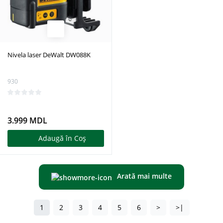
Nivela laser DeWalt DW088K
930
3.999 MDL
Adaugă în Coş
Arată mai multe
1
2
3
4
5
6
>
>|