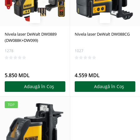
Nivela laser DeWalt DW0889
Nivela laser DeWalt DW088CG
(DW088K+DW099)
1278
1027
5.850 MDL
4.559 MDL
Adaugă în Coş
Adaugă în Coş
TOP