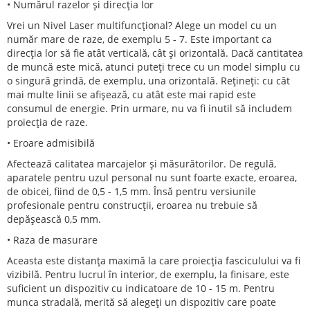
• Numărul razelor și direcția lor
Vrei un Nivel Laser multifuncțional? Alege un model cu un
număr mare de raze, de exemplu 5 - 7. Este important ca
direcția lor să fie atât verticală, cât și orizontală. Dacă cantitatea
de muncă este mică, atunci puteți trece cu un model simplu cu
o singură grindă, de exemplu, una orizontală. Rețineți: cu cât
mai multe linii se afișează, cu atât este mai rapid este
consumul de energie. Prin urmare, nu va fi inutil să includem
proiecția de raze.
• Eroare admisibilă
Afectează calitatea marcajelor și măsurătorilor. De regulă,
aparatele pentru uzul personal nu sunt foarte exacte, eroarea,
de obicei, fiind de 0,5 - 1,5 mm. Însă pentru versiunile
profesionale pentru construcții, eroarea nu trebuie să
depășească 0,5 mm.
• Raza de masurare
Aceasta este distanța maximă la care proiecția fasciculului va fi
vizibilă. Pentru lucrul în interior, de exemplu, la finisare, este
suficient un dispozitiv cu indicatoare de 10 - 15 m. Pentru
munca stradală, merită să alegeți un dispozitiv care poate