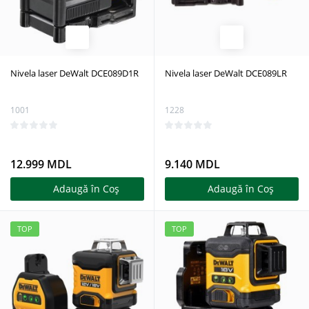
Nivela laser DeWalt DCE089D1R
Nivela laser DeWalt DCE089LR
1001
1228
12.999 MDL
9.140 MDL
Adaugă în Coş
Adaugă în Coş
TOP
TOP