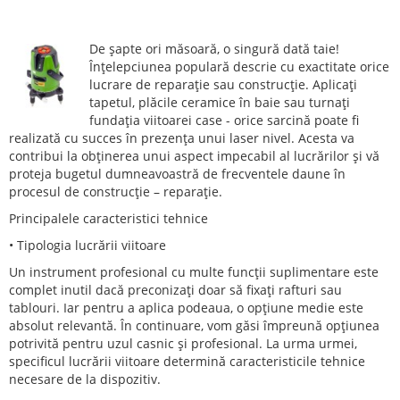
De șapte ori măsoară, o singură dată taie!
Înțelepciunea populară descrie cu exactitate orice
lucrare de reparație sau construcție. Aplicați
tapetul, plăcile ceramice în baie sau turnați
fundația viitoarei case - orice sarcină poate fi
realizată cu succes în prezența unui laser nivel. Acesta va
contribui la obținerea unui aspect impecabil al lucrărilor și vă
proteja bugetul dumneavoastră de frecventele daune în
procesul de construcție – reparație.
Principalele caracteristici tehnice
• Tipologia lucrării viitoare
Un instrument profesional cu multe funcții suplimentare este
complet inutil dacă preconizați doar să fixați rafturi sau
tablouri. Iar pentru a aplica podeaua, o opțiune medie este
absolut relevantă. În continuare, vom găsi împreună opțiunea
potrivită pentru uzul casnic și profesional. La urma urmei,
specificul lucrării viitoare determină caracteristicile tehnice
necesare de la dispozitiv.