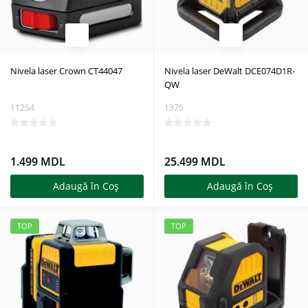
Nivela laser Crown CT44047
Nivela laser DeWalt DCE074D1R-
QW
11254
1375
1.499 MDL
25.499 MDL
Adaugă în Coş
Adaugă în Coş
TOP
TOP