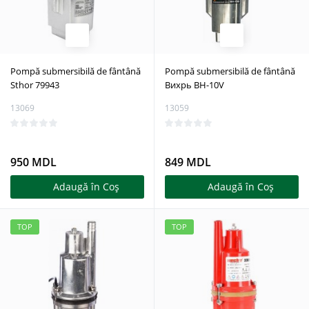
Pompă submersibilă de fântână
Pompă submersibilă de fântână
Sthor 79943
Вихрь BH-10V
13069
13059
950 MDL
849 MDL
Adaugă în Coş
Adaugă în Coş
TOP
TOP