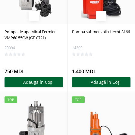
Pompa de apa Micul Fermier
Pompa submersibila Hecht 3166
VMP60 550W (GF-0721)
20094
14200
750 MDL
1.400 MDL
Adaugă în Coş
Adaugă în Coş
TOP
TOP