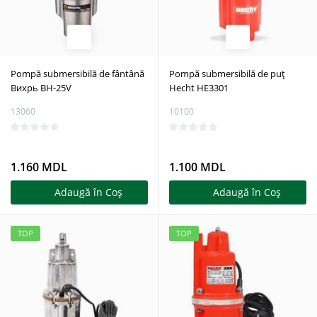
Pompă submersibilă de fântână
Pompă submersibilă de puţ
Вихрь BH-25V
Hecht HE3301
13060
10100
1.160 MDL
1.100 MDL
Adaugă în Coş
Adaugă în Coş
TOP
TOP