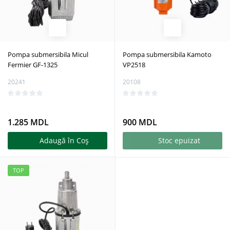
Pompa submersibila Micul
Pompa submersibila Kamoto
Fermier GF-1325
VP2518
20241
20108
1.285 MDL
900 MDL
Adaugă în Coş
Stoc epuizat
TOP