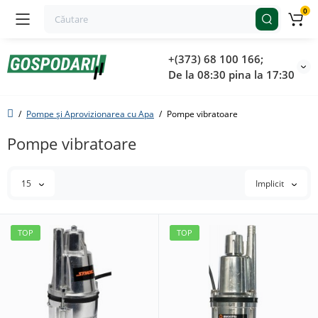
0
+(373) 68 100 166;
De la 08:30 pina la 17:30
Pompe și Aprovizionarea cu Apa
Pompe vibratoare
Pompe vibratoare
15
Implicit
TOP
TOP