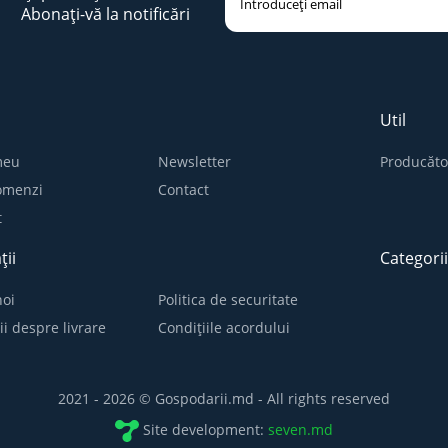
Abonați-vă la notificări
Util
meu
Newsletter
Producăto
comenzi
Contact
t
ții
Categori
oi
Politica de securitate
ii despre livrare
Condițiile acordului
2021 - 2026 © Gospodarii.md - All rights reserved
Site development:
seven.md