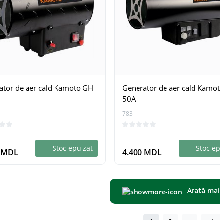
ator de aer cald Kamoto GH
Generator de aer cald Kamo
50A
783
Stoc epuizat
Stoc ep
0 MDL
4.400 MDL
Arată mai