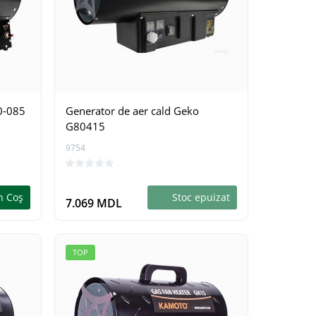
0-085
Generator de aer cald Geko
G80415
9754
n Coş
Stoc epuizat
7.069 MDL
TOP