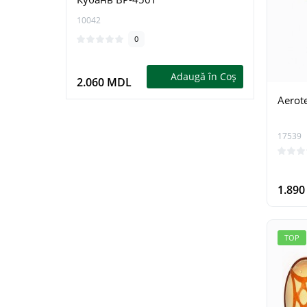
10042
15411
0
Adaugă în Coş
2.060 MDL
1.79
Aerot
17539
1.89
TOP