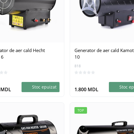
tor de aer cald Hecht
Generator de aer cald Kamo
16
10
818
Stoc epuizat
Stoc ep
0 MDL
1.800 MDL
TOP