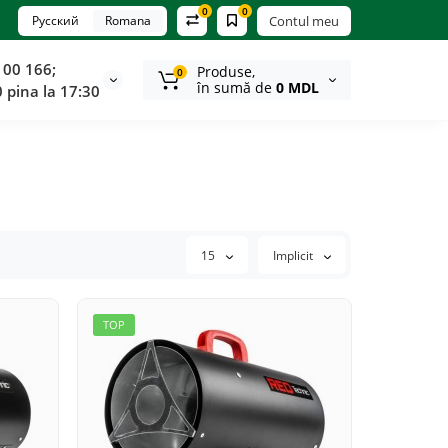
0
0
Русский
Romana
Contul meu
100 166;
Produse,
0
în sumă de
0 MDL
0 pina la 17:30
15
Implicit
TOP