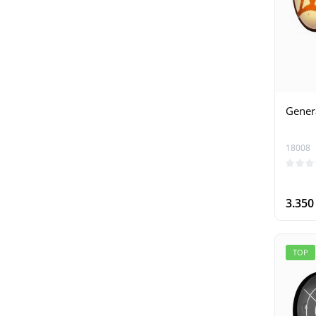
Gener
18008
3.35
TOP