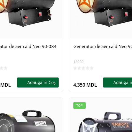
ator de aer cald Neo 90-084
Generator de aer cald Neo 9
18009
Adaugă în Coş
Adaugă î
0 MDL
4.350 MDL
TOP