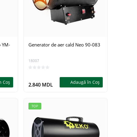
15407
15410
0
n Coş
Adaugă în Coş
3.299 MDL
2.799 
o YM-
Generator de aer cald Neo 90-083
18007
n Coş
Adaugă în Coş
2.840 MDL
TOP