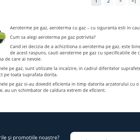
1
2
>
>|
Aeroterme pe gaz, aeroterma cu gaz – cu siguranta esti in ca
Cum sa alegi aeroterma pe gaz potrivita?
Cand iei decizia de a achizitiona o aeroterma pe gaz, este bine i
de acest raspuns, cauti aeroterme pe gaz cu specificatiile de c
a de care ai nevoie.
le pe gaz, sunt utilizate la incalzire, in cadrul diferitelor suprafe
t pe toata suprafata dorita.
ele pe gaz si-au dovedit eficienta in timp datorita arzatorului cu o
e, au un schimbator de caldura extrem de eficient.
rile și promoțiile noastre?