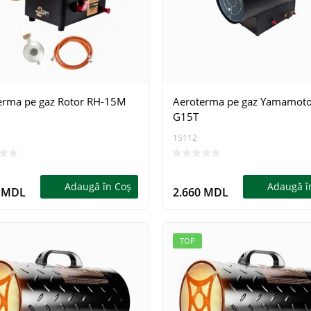
15409
0
0
Adaugă în Coş
Adaugă î
9 MDL
1.199 MDL
erma pe gaz Rotor RH-15M
Aeroterma pe gaz Yamamot
G15T
15112
Adaugă în Coş
Adaugă î
0 MDL
2.660 MDL
TOP