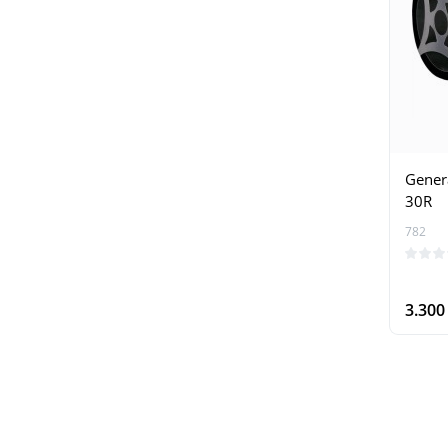
Gener
30R
782
3.30