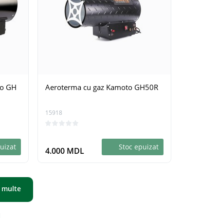
to GH
Aeroterma cu gaz Kamoto GH50R
15918
uizat
Stoc epuizat
4.000 MDL
 multe