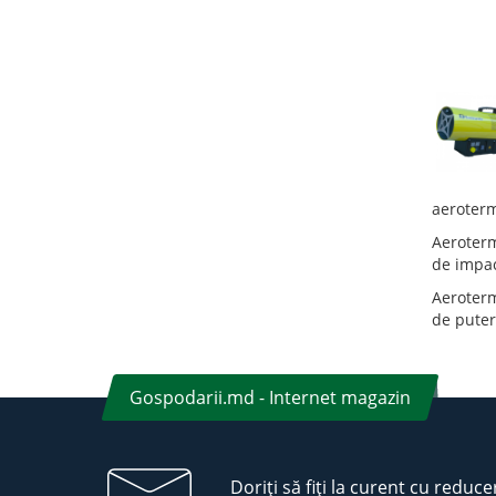
aeroterm
Aeroterme
de impac
Aeroterm
de puter
Gospodarii.md - Internet magazin
Doriți să fiți la curent cu reduce