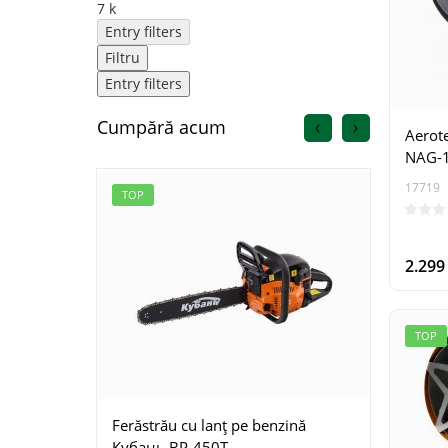
7 k
Entry filters
Filtru
Entry filters
Cumpără acum
Aerot
NAG-
17719
TOP
TOP
2.29
TOP
Ferăstrău cu lanţ pe benzină
Ferăst
Кубань BP-450T
Krais