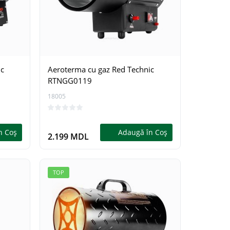
ic
Aeroterma cu gaz Red Technic
RTNGG0119
18005
HIT
TOP
HIT
n Coş
Adaugă în Coş
2.199 MDL
TOP
Ferăstrău cu acumulator
Ferăstră
Kraissmann KS1609
Kraissm