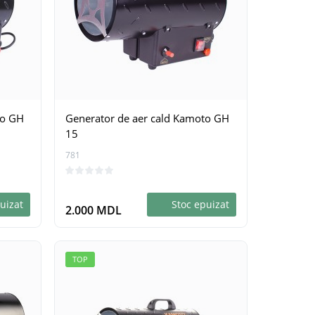
to GH
Generator de aer cald Kamoto GH
15
781
uizat
Stoc epuizat
2.000 MDL
TOP