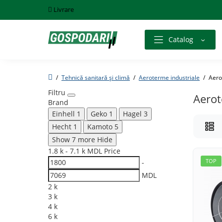
Livrare
Catalog
Tehnică sanitară și climă
Aeroterme industriale
Aero
Filtru
Aerot
Brand
Einhell
1
Geko
1
Hagel
3
Hecht
1
Kamoto
5
Show 7 more
Hide
1.8 k
-
7.1 k
MDL
Price
TOP
-
MDL
2 k
3 k
4 k
6 k