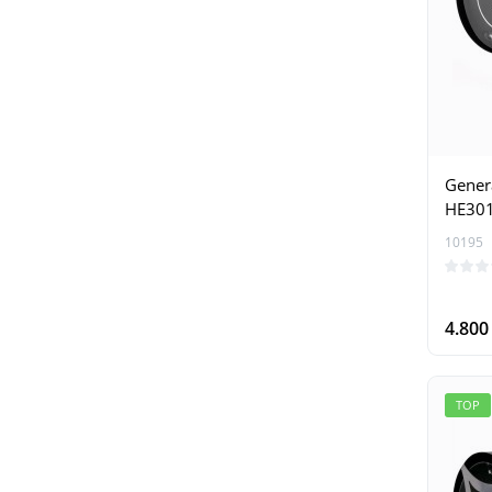
Genera
HE30
10195
4.80
TOP