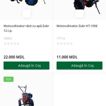
Motocultivator răcit cu apă Zubr
Motocultivator Zubr HT-105E
12 c.p.
20863
17714
22.000 MDL
11.000 MDL
Adaugă în Coş
Adaugă în Coş
TOP