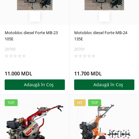
Motobloc diesel Forte MB-23
Motobloc diesel Forte MB-24
105E
135E
20700
20701
11.000 MDL
11.700 MDL
Adaugă în Coş
Adaugă în Coş
TOP
HIT
TOP