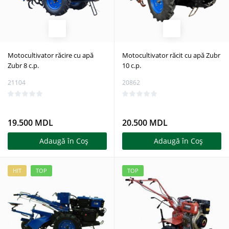
Motocultivator răcire cu apă
Motocultivator răcit cu apă Zubr
Zubr 8 c.p.
10 c.p.
21104
20862
19.500 MDL
20.500 MDL
Adaugă în Coş
Adaugă în Coş
HIT
TOP
TOP