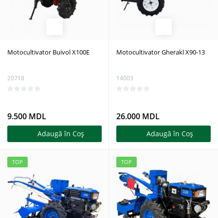
Motocultivator Buivol X100E
Motocultivator Gherakl X90-13
20718
14003
9.500 MDL
26.000 MDL
Adaugă în Coş
Adaugă în Coş
TOP
TOP