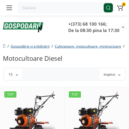
0
+(373) 68 100 166;
De la 08:30 pina la 17:30
Gospodărie și grădinărit
Cultivatoare, motocultoare, minitractoare
M
Motocultoare Diesel
15
Implicit
TOP
TOP