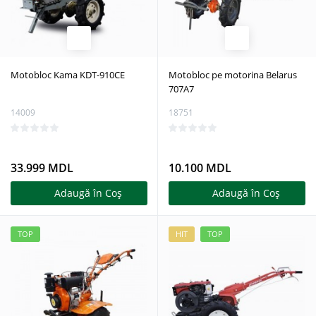
Motobloc Kama KDT-910CE
Motobloc pe motorina Belarus
707A7
14009
18751
33.999 MDL
10.100 MDL
Adaugă în Coş
Adaugă în Coş
TOP
HIT
TOP