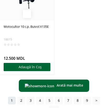
Motocultor 10 c.p. Buivol X135E
18615
12.500 MDL
Adaugă în Coş
Arată mai multe
1
2
3
4
5
6
7
8
9
>