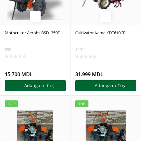
Motocultor Aerobs BSD1350E
Cultivator Kama KDT610CE
355
14011
15.700 MDL
31.999 MDL
Adaugă în Coş
Adaugă în Coş
TOP
TOP