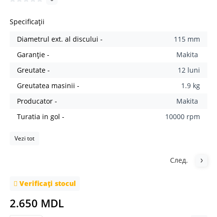
Specificații
Diametrul ext. al discului -
115 mm
Garanție -
Makita
Greutate -
12 luni
Greutatea masinii -
1.9 kg
Producator -
Makita
Turatia in gol -
10000 rpm
Vezi tot
След.
Verificați stocul
2.650 MDL