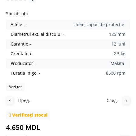
Specificații
Altele -
cheie, capac de protectie
Diametrul ext. al discului -
125 mm
Garanție -
12 luni
Greutatea -
2.5 kg
Producător -
Makita
Turatia in gol -
8500 rpm
Vezi tot
Пред.
След.
Verificați stocul
4.650 MDL