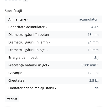
Specificații
Alimentare -
acumulator
Capacitate acumulator -
4 Ah
Diametrul găurii în beton -
16 mm
Diametrul găurii în lemn -
24 mm
Diametrul găurii în oțel -
13 mm
Energia de impact -
1.3 J
Frecvența bătăilor in gol -
5300 min‾¹
Garanție -
12 luni
Greutatea -
2.5 kg
Limitator adancime ajustabil -
da
Vezi tot