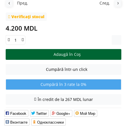
Пред.
След.
Verificați stocul
4.200 MDL
Adaugă în Coş
Cumpără într-un click
Cumpără în 3 rate la 0%
În credit de la 267 MDL lunar
Facebook
Twitter
Google+
Мой Мир
Вконтакте
Одноклассники