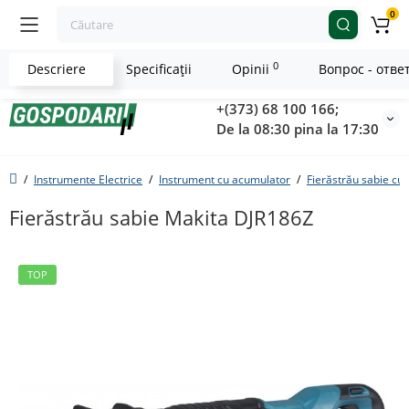
0
0
Descriere
Specificaţii
Opinii
Вопрос - отве
+(373) 68 100 166;
De la 08:30 pina la 17:30
Instrumente Electrice
Instrument cu acumulator
Fierăstrău sabie cu
Fierăstrău sabie Makita DJR186Z
TOP