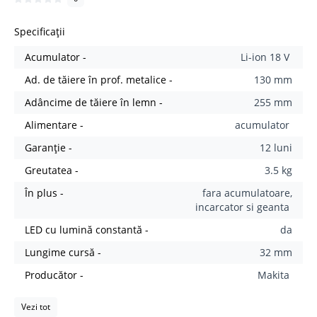
Specificații
Acumulator -
Li-ion 18 V
Ad. de tăiere în prof. metalice -
130 mm
Adâncime de tăiere în lemn -
255 mm
Alimentare -
acumulator
Garanție -
12 luni
Greutatea -
3.5 kg
În plus -
fara acumulatoare,
incarcator si geanta
LED cu lumină constantă -
da
Lungime cursă -
32 mm
Producător -
Makita
Vezi tot