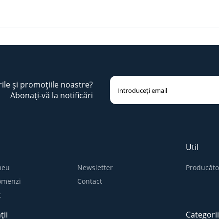
rile și promoțiile noastre?
Abonați-vă la notificări
Util
meu
Newsletter
Producăto
comenzi
Contact
t
ții
Categori