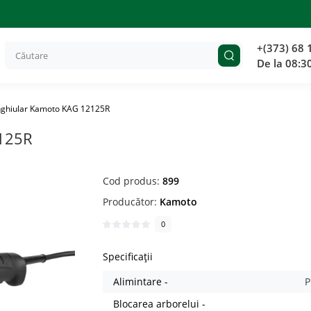
+(373) 68 
De la 08:3
unghiular Kamoto KAG 12125R
2125R
Cod produs:
899
Producător:
Kamoto
0
Specificații
Alimintare -
P
Blocarea arborelui -