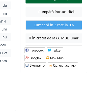
da
Cumpără într-un click
5 mm
M14
Cumpără în 3 rate la 0%
 luni
nu
În credit de la 66 MDL lunar
moto
Facebook
Twitter
00 W
Google+
Мой Мир
 rpm
Вконтакте
Одноклассники