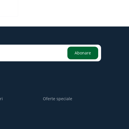
Abonare
ri
Oferte speciale
i