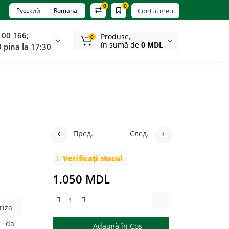
0
0
Русский
Romana
Contul meu
100 166;
Produse,
0
în sumă de
0 MDL
0 pina la 17:30
Пред.
След.
Verificați stocul
1.050 MDL
riza
da
Adaugă în Coş