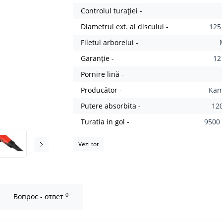
Controlul turației -
Diametrul ext. al discului -
12
Filetul arborelui -
Garanție -
12
Pornire lină -
Producător -
Ka
Putere absorbita -
12
Turatia in gol -
9500
Vezi tot
0
Вопрос - ответ