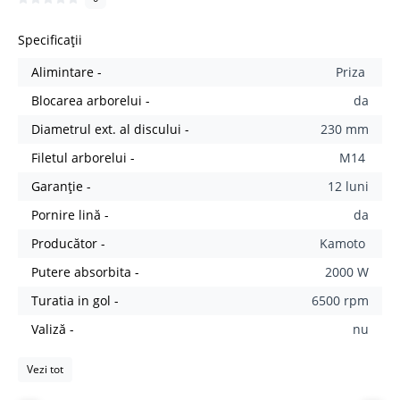
Specificații
Alimintare -
Priza
Blocarea arborelui -
da
Diametrul ext. al discului -
230 mm
Filetul arborelui -
M14
Garanție -
12 luni
Pornire lină -
da
Producător -
Kamoto
Putere absorbita -
2000 W
Turatia in gol -
6500 rpm
Valiză -
nu
Vezi tot