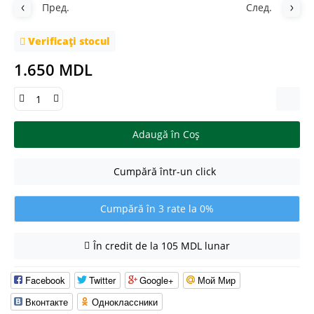
Пред.
След.
Verificați stocul
1.650 MDL
Adaugă în Coş
Cumpără într-un click
Cumpără în 3 rate la 0%
În credit de la 105 MDL lunar
Facebook
Twitter
Google+
Мой Мир
Вконтакте
Одноклассники