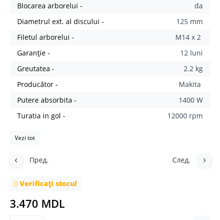
Blocarea arborelui -
da
Diametrul ext. al discului -
125 mm
Filetul arborelui -
M14 x 2
Garanție -
12 luni
Greutatea -
2.2 kg
Producător -
Makita
Putere absorbita -
1400 W
Turatia in gol -
12000 rpm
Vezi tot
Пред.
След.
Verificați stocul
3.470 MDL