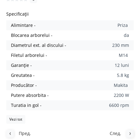
Specificații
Alimintare -
Priza
Blocarea arborelui -
da
Diametrul ext. al discului -
230 mm
Filetul arborelui -
M14
Garanție -
12 luni
Greutatea -
5.8 kg
Producător -
Makita
Putere absorbita -
2200 W
Turatia in gol -
6600 rpm
Vezi tot
Пред.
След.