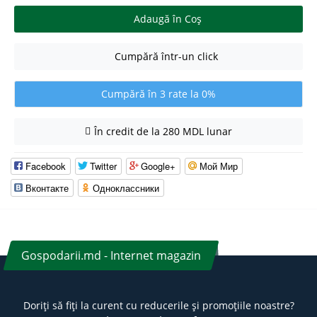
Adaugă în Coş
Cumpără într-un click
Cumpără în 3 rate la 0%
În credit de la 280 MDL lunar
Facebook
Twitter
Google+
Мой Мир
Вконтакте
Одноклассники
Gospodarii.md - Internet magazin
Doriți să fiți la curent cu reducerile și promoțiile noastre?