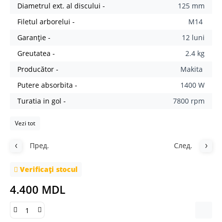
Diametrul ext. al discului -
125 mm
Filetul arborelui -
M14
Garanție -
12 luni
Greutatea -
2.4 kg
Producător -
Makita
Putere absorbita -
1400 W
Turatia in gol -
7800 rpm
Vezi tot
Пред.
След.
Verificați stocul
4.400 MDL