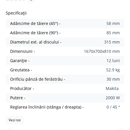
Specificații
Adâncime de tăiere (45°) -
58 mm
Adâncime de tăiere (90°) -
85 mm
Diametrul ext. al discului -
315 mm
Dimensiuni -
1670x700x810 mm
Garanție -
12 luni
Greutatea -
52.9 kg
Orificiu pânză de ferăstrău -
30 mm
Producător -
Makita
Putere -
2000 W
Reglarea înclinării (stânga / dreapta) -
0 / 45 º
Vezi tot