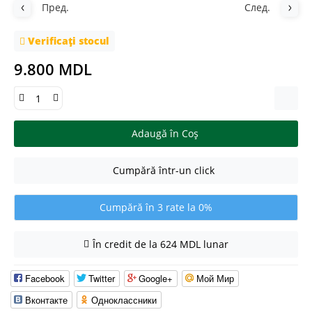
Пред.
След.
Verificați stocul
9.800 MDL
Adaugă în Coş
Cumpără într-un click
Cumpără în 3 rate la 0%
În credit de la 624 MDL lunar
Facebook
Twitter
Google+
Мой Мир
Вконтакте
Одноклассники