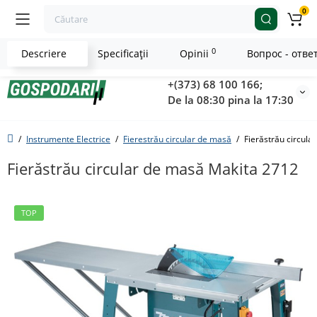
0
0
Descriere
Specificaţii
Opinii
Вопрос - отве
+(373) 68 100 166;
De la 08:30 pina la 17:30
Instrumente Electrice
Fierestrău circular de masă
Fierăstrău circul
Fierăstrău circular de masă Makita 2712
TOP