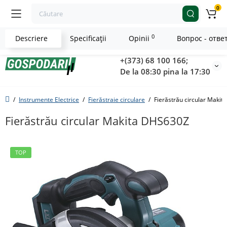
0
0
Descriere
Specificaţii
Opinii
Вопрос - отве
+(373) 68 100 166;
De la 08:30 pina la 17:30
Instrumente Electrice
Fierăstraie circulare
Fierăstrău circular Maki
Fierăstrău circular Makita DHS630Z
TOP