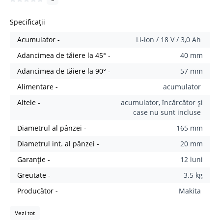
Specificații
Acumulator -
Li-ion / 18 V / 3,0 Ah
Adancimea de tăiere la 45° -
40 mm
Adancimea de tăiere la 90° -
57 mm
Alimentare -
acumulator
Altele -
acumulator, încărcător și
case nu sunt incluse
Diametrul al pânzei -
165 mm
Diametrul int. al pânzei -
20 mm
Garanție -
12 luni
Greutate -
3.5 kg
Producător -
Makita
Vezi tot