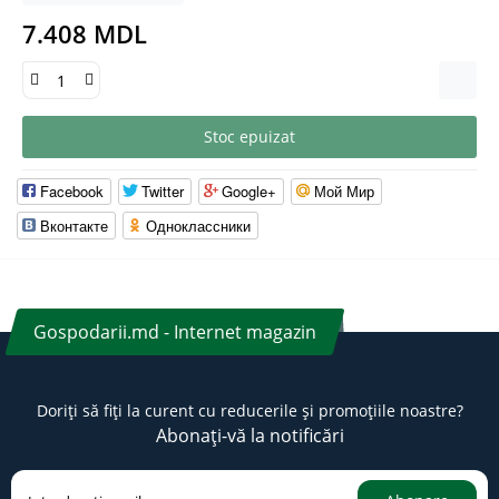
7.408 MDL
Stoc epuizat
Facebook
Twitter
Google+
Мой Мир
Вконтакте
Одноклассники
Gospodarii.md - Internet magazin
Doriți să fiți la curent cu reducerile și promoțiile noastre?
Abonați-vă la notificări