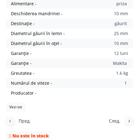
Alimentare -
priza
Deschiderea mandrinei -
10 mm
Destinație -
găurit
Diametrul găurii în lemn -
25 mm
Diametrul găurii în oțel -
10 mm
Garanție -
12 luni
Garanție -
Makita
Greutatea -
1.6 kg
Numărul de viteze -
1
Producator -
Vezi tot
Пред.
След.
Nu este în stock