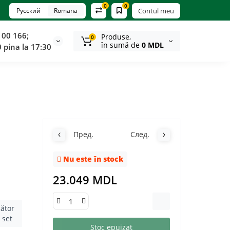
0
0
Русский
Romana
Contul meu
100 166;
Produse,
0
în sumă de
0 MDL
0 pina la 17:30
Пред.
След.
Nu este în stock
23.049 MDL
cător
n set
Stoc epuizat