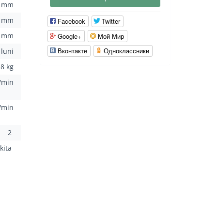
0 mm
8 mm
Facebook
Twitter
6 mm
Google+
Мой Мир
Вконтакте
Одноклассники
 luni
.8 kg
/min
/min
2
kita