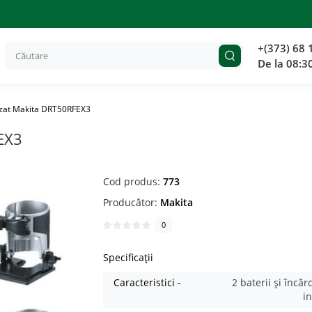
+(373) 68 
De la 08:3
ezat Makita DRT50RFEX3
EX3
Cod produs:
773
Producător:
Makita
0
Specificații
Caracteristici -
2 baterii și încăr
i