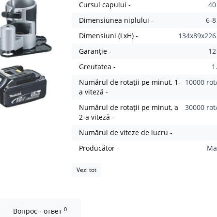
Cursul capului -
4
Dimensiunea niplului -
6-
Dimensiuni (LxH) -
134x89x22
Garanție -
12
Greutatea -
1
Numărul de rotații pe minut, 1-
10000 rot
a viteză -
Numărul de rotații pe minut, a
30000 rot
2-a viteză -
Numărul de viteze de lucru -
Producător -
Ma
Vezi tot
0
Вопрос - ответ