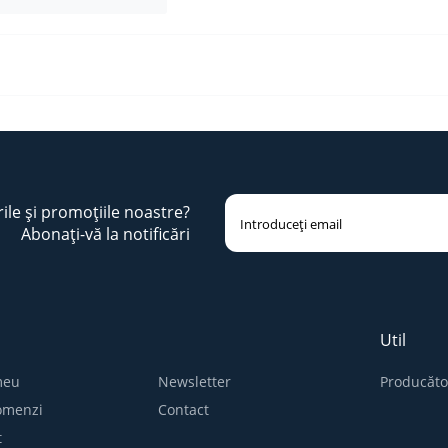
rile și promoțiile noastre?
Abonați-vă la notificări
Util
meu
Newsletter
Producăto
comenzi
Contact
t