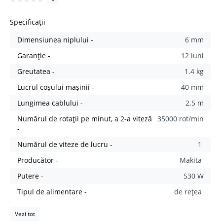
Specificații
Dimensiunea niplului -
6 mm
Garanție -
12 luni
Greutatea -
1.4 kg
Lucrul coșului mașinii -
40 mm
Lungimea cablului -
2.5 m
Numărul de rotații pe minut, a 2-a viteză
35000 rot/min
-
Numărul de viteze de lucru -
1
Producător -
Makita
Putere -
530 W
Tipul de alimentare -
de rețea
Vezi tot