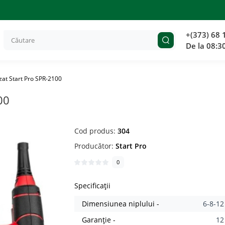
+(373) 68 
De la 08:3
zat Start Pro SPR-2100
00
Cod produs:
304
Producător:
Start Pro
0
Specificații
Dimensiunea niplului -
6-8-1
Garanție -
12