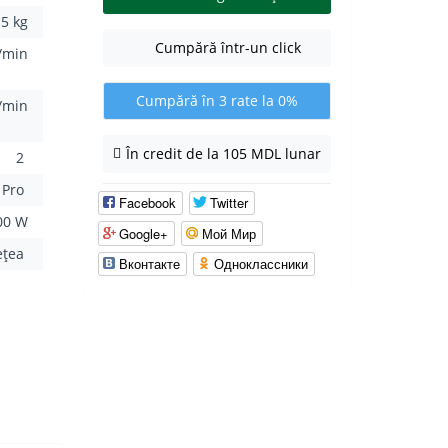
.5 kg
Cumpără într-un click
/min
Cumpără în 3 rate la 0%
/min
În credit de la 105 MDL lunar
2
t Pro
Facebook
Twitter
00 W
Google+
Мой Мир
ețea
Вконтакте
Одноклассники