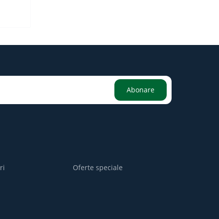
Abonare
ri
Oferte speciale
i