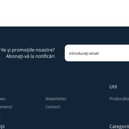
rile și promoțiile noastre?
Abonați-vă la notificări
Util
meu
Newsletter
Producăto
comenzi
Contact
t
ții
Categori