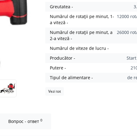
Greutatea -
3
Numărul de rotații pe minut, 1-
12000 rot
a viteză -
Numărul de rotații pe minut, a
26000 rot
2-a viteză -
Numărul de viteze de lucru -
Producător -
Star
Putere -
21
Tipul de alimentare -
de r
Vezi tot
0
Вопрос - ответ