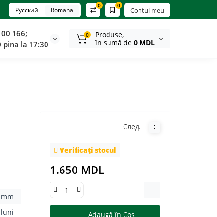
0
0
Русский
Romana
Contul meu
100 166;
Produse,
0
în sumă de
0 MDL
0 pina la 17:30
След.
Verificați stocul
1.650 MDL
2 mm
 luni
Adaugă în Coş