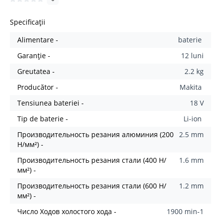
Specificații
Alimentare -
baterie
Garanție -
12 luni
Greutatea -
2.2 kg
Producător -
Makita
Tensiunea bateriei -
18 V
Tip de baterie -
Li-ion
Производительность резания алюминия (200
2.5 mm
Н/мм²) -
Производительность резания стали (400 Н/
1.6 mm
мм²) -
Производительность резания стали (600 Н/
1.2 mm
мм²) -
Число Ходов холостого хода -
1900 min-1