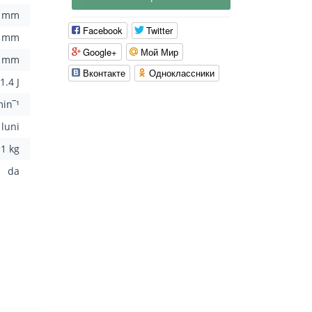
6 mm
Facebook
Twitter
2 mm
Google+
Мой Мир
3 mm
Вконтакте
Одноклассники
1.4 J
in‾¹
 luni
.1 kg
da