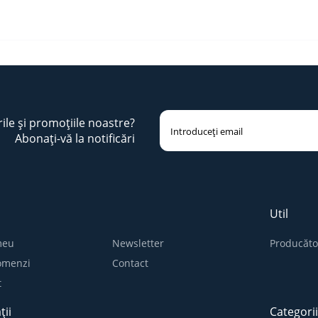
rile și promoțiile noastre?
Abonați-vă la notificări
Util
meu
Newsletter
Producăto
comenzi
Contact
t
ții
Categori