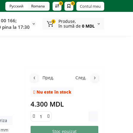
0
0
Русский
Romana
Contul meu
100 166;
Produse,
0
în sumă de
0 MDL
0 pina la 17:30
Пред.
След.
Nu este în stock
4.300 MDL
riza
8 mm
Stoc epuizat