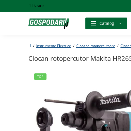
Livrare
Catalog
Instrumente Electrice
Ciocane rotopercutoare
Ciocan
Ciocan rotopercutor Makita HR26
TOP