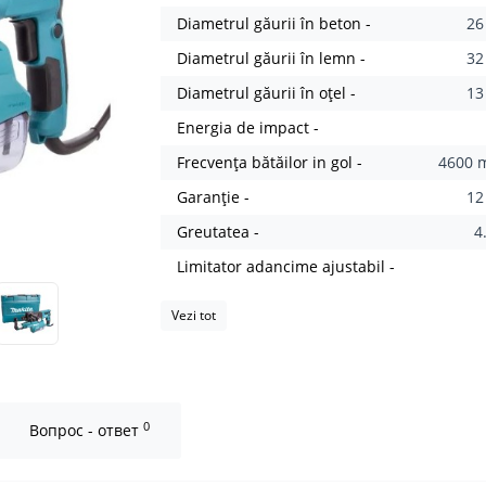
Diametrul găurii în beton -
2
Diametrul găurii în lemn -
3
Diametrul găurii în oțel -
1
Energia de impact -
Frecvența bătăilor in gol -
4600 m
Garanție -
12
Greutatea -
4
Limitator adancime ajustabil -
Vezi tot
0
Вопрос - ответ