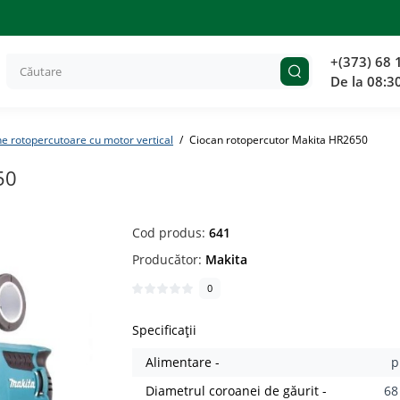
+(373) 68 
De la 08:3
e rotopercutoare cu motor vertical
Ciocan rotopercutor Makita HR2650
50
Cod produs:
641
Producător:
Makita
0
Specificații
Alimentare -
p
Diametrul coroanei de găurit -
6