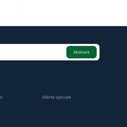
Abonare
ri
Oferte speciale
i