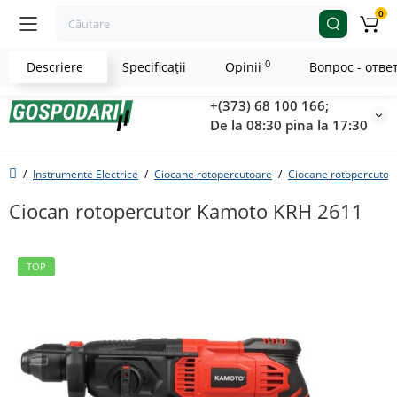
0
0
Descriere
Specificaţii
Opinii
Вопрос - отве
+(373) 68 100 166;
De la 08:30 pina la 17:30
Instrumente Electrice
Ciocane rotopercutoare
Ciocane rotopercutoar
Ciocan rotopercutor Kamoto KRH 2611
TOP