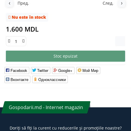
Пред.
След.
Nu este în stock
1.600 MDL
Stoc epuizat
Facebook
Twitter
Google+
Мой Мир
Вконтакте
Одноклассники
Gospodarii.md - Internet magazin
Doriți să fiți la curent cu reducerile și promoțiile noastre?