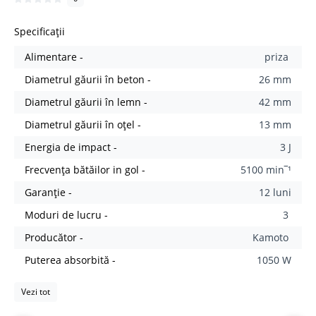
Specificații
Alimentare -
priza
Diametrul găurii în beton -
26 mm
Diametrul găurii în lemn -
42 mm
Diametrul găurii în oțel -
13 mm
Energia de impact -
3 J
Frecvența bătăilor in gol -
5100 min‾¹
Garanție -
12 luni
Moduri de lucru -
3
Producător -
Kamoto
Puterea absorbită -
1050 W
Vezi tot