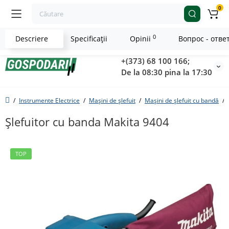
0
0
Descriere
Specificaţii
Opinii
Вопрос - отве
+(373) 68 100 166;
De la 08:30 pina la 17:30
Instrumente Electrice
Mașini de șlefuit
Mașini de șlefuit cu bandă
Șlefuitor cu banda Makita 9404
TOP