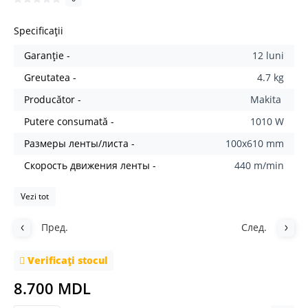
Specificații
Garanție -
12 luni
Greutatea -
4.7 kg
Producător -
Makita
Putere consumată -
1010 W
Размеры ленты/листа -
100x610 mm
Скорость движения ленты -
440 m/min
Vezi tot
Пред.
След.
Verificați stocul
8.700 MDL