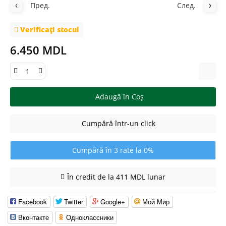
Пред.
След.
Verificați stocul
6.450 MDL
Adaugă în Coş
Cumpără într-un click
Cumpără în 3 rate la 0%
În credit de la 411 MDL lunar
Facebook
Twitter
Google+
Мой Мир
Вконтакте
Одноклассники