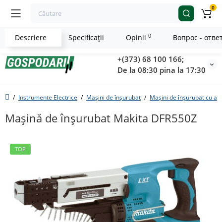
0
0
Descriere
Specificaţii
Opinii
Вопрос - отве
+(373) 68 100 166;
De la 08:30 pina la 17:30
Instrumente Electrice
Mașini de înșurubat
Mașini de înșurubat cu a
Mașină de înșurubat Makita DFR550Z
TOP