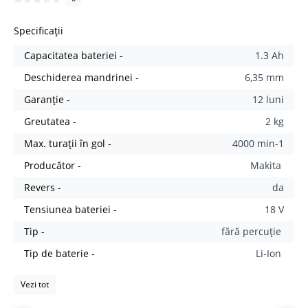
Specificații
Capacitatea bateriei -
1.3 Ah
Deschiderea mandrinei -
6,35 mm
Garanție -
12 luni
Greutatea -
2 kg
Max. turații în gol -
4000 min-1
Producător -
Makita
Revers -
da
Tensiunea bateriei -
18 V
Tip -
fără percuție
Tip de baterie -
Li-Ion
Vezi tot