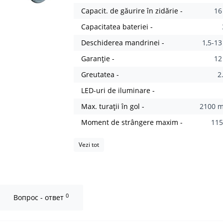
Capacit. de găurire în zidărie -
1
Capacitatea bateriei -
Deschiderea mandrinei -
1,5-1
Garanție -
12
Greutatea -
2
LED-uri de iluminare -
Max. turații în gol -
2100 m
Moment de strângere maxim -
11
Vezi tot
0
Вопрос - ответ