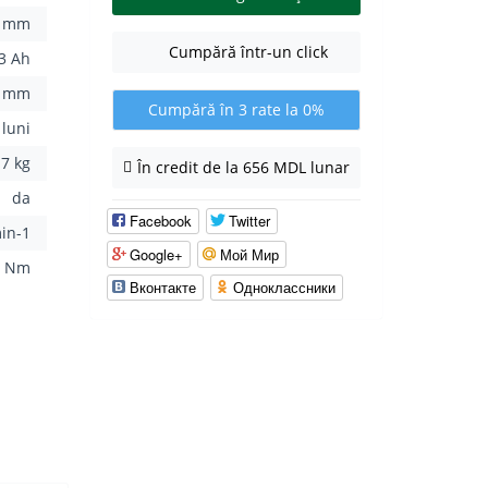
6 mm
Cumpără într-un click
3 Ah
3 mm
Cumpără în 3 rate la 0%
 luni
.7 kg
În credit de la 656 MDL lunar
da
Facebook
Twitter
in-1
Google+
Мой Мир
5 Nm
Вконтакте
Одноклассники