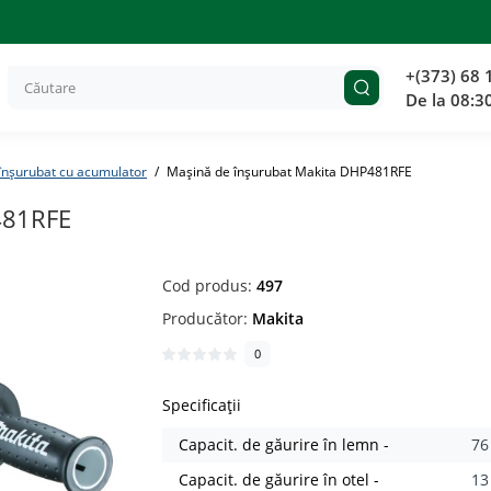
+(373) 68 
De la 08:3
înșurubat cu acumulator
Mașină de înșurubat Makita DHP481RFE
481RFE
Cod produs:
497
Producător:
Makita
0
Specificații
Capacit. de găurire în lemn -
7
Capacit. de găurire în otel -
1