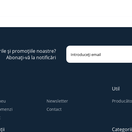
rile și promoțiile noastre?
Abonați-vă la notificări
Util
meu
Newsletter
Producăto
comenzi
Contact
t
ții
Categori