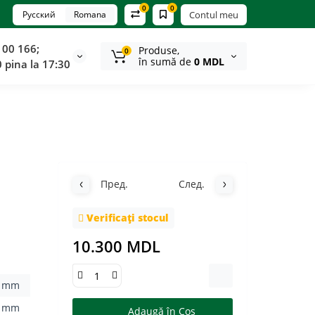
0
0
Русский
Romana
Contul meu
100 166;
Produse,
0
în sumă de
0 MDL
0 pina la 17:30
Пред.
След.
Verificați stocul
10.300 MDL
6 mm
3 mm
Adaugă în Coş