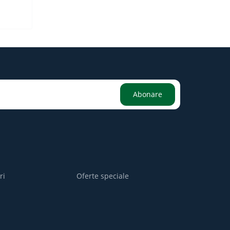
Abonare
ri
Oferte speciale
i