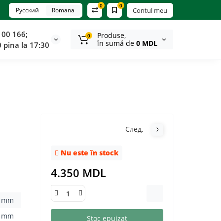
0
0
Русский
Romana
Contul meu
100 166;
Produse,
0
în sumă de
0 MDL
0 pina la 17:30
След.
Nu este în stock
4.350 MDL
5 mm
0 mm
Stoc epuizat