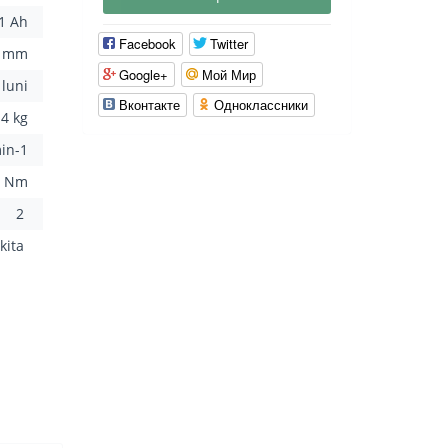
.1 Ah
Facebook
Twitter
0 mm
Google+
Мой Мир
 luni
Вконтакте
Одноклассники
.4 kg
in-1
0 Nm
2
kita