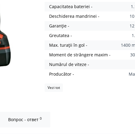
Capacitatea bateriei -
1
Deschiderea mandrinei -
1
Garanție -
12
Greutatea -
1
Max. turații în gol -
1400 m
Moment de strângere maxim -
3
Numărul de viteze -
Producător -
Ma
Vezi tot
0
Вопрос - ответ