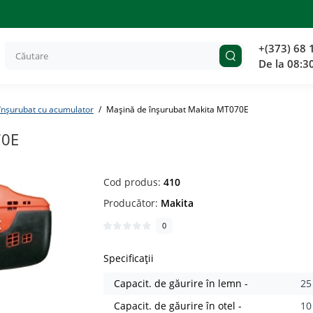
+(373) 68 
De la 08:3
înșurubat cu acumulator
Mașină de înșurubat Makita MT070E
70E
Cod produs:
410
Producător:
Makita
0
Specificații
Capacit. de găurire în lemn -
2
Capacit. de găurire în otel -
1