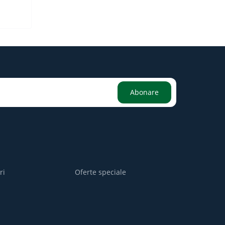
Abonare
ri
Oferte speciale
i