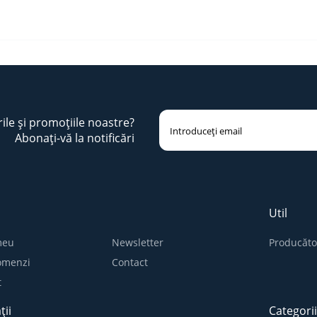
rile și promoțiile noastre?
Abonați-vă la notificări
Util
meu
Newsletter
Producăto
comenzi
Contact
t
ții
Categori