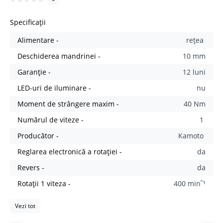
Specificații
Alimentare -
rețea
Deschiderea mandrinei -
10 mm
Garanție -
12 luni
LED-uri de iluminare -
nu
Moment de strângere maxim -
40 Nm
Numărul de viteze -
1
Producător -
Kamoto
Reglarea electronică a rotației -
da
Revers -
da
Rotații 1 viteza -
400 min‾¹
Vezi tot