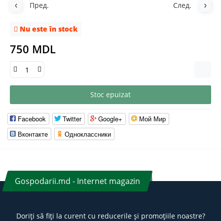
Пред.
След.
Nu este în stock
750 MDL
Stoc epuizat
Facebook
Twitter
Google+
Мой Мир
Вконтакте
Одноклассники
Gospodarii.md - Internet magazin
Doriți să fiți la curent cu reducerile și promoțiile noastre?