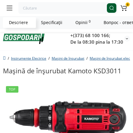
0
0
Descriere
Specificaţii
Opinii
Вопрос - отве
+(373) 68 100 166;
De la 08:30 pina la 17:30
Instrumente Electrice
Mașini de înșurubat
Mașini de înșurubat electr
Mașină de înșurubat Kamoto KSD3011
TOP