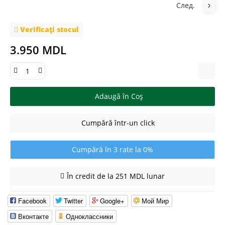
След.
Verificați stocul
3.950 MDL
Adaugă în Coş
Cumpără într-un click
Cumpără în 3 rate la 0%
În credit de la 251 MDL lunar
Facebook
Twitter
Google+
Мой Мир
Вконтакте
Одноклассники