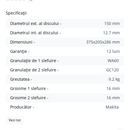
Specificații
Diametrul ext. al discului -
150 mm
Diametrul int. al discului -
12.7 mm
Dimensiuni -
375x205x286 mm
Garanție -
12 luni
Granulație de 1 slefuire -
WA60
Granulație de 2 slefuire -
GC120
Greutatea -
9.2 kg
Grosime 1 slefuire -
16 mm
Grosime 2 slefuire -
16 mm
Producător -
Makita
Vezi tot