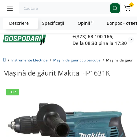
0
0
Descriere
Specificaţii
Opinii
Вопрос - отве
+(373) 68 100 166;
De la 08:30 pina la 17:30
Instrumente Electrice
Maşini de găurit cu percuţie
Maşină de găurit
Maşină de găurit Makita HP1631K
TOP