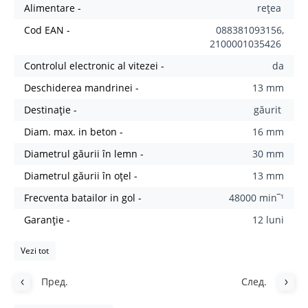
Alimentare -
rețea
Cod EAN -
088381093156,
2100001035426
Controlul electronic al vitezei -
da
Deschiderea mandrinei -
13 mm
Destinație -
găurit
Diam. max. in beton -
16 mm
Diametrul găurii în lemn -
30 mm
Diametrul găurii în oțel -
13 mm
Frecventa batailor in gol -
48000 min‾¹
Garanție -
12 luni
Vezi tot
Пред.
След.