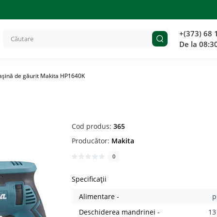
+(373) 68 
De la 08:3
şină de găurit Makita HP1640K
Cod produs:
365
Producător:
Makita
0
Specificații
Alimentare -
p
Deschiderea mandrinei -
1