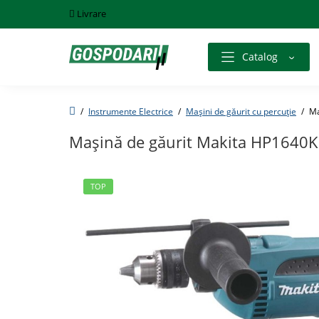
Livrare
Catalog
Instrumente Electrice
Maşini de găurit cu percuţie
Ma
Maşină de găurit Makita HP1640K
TOP