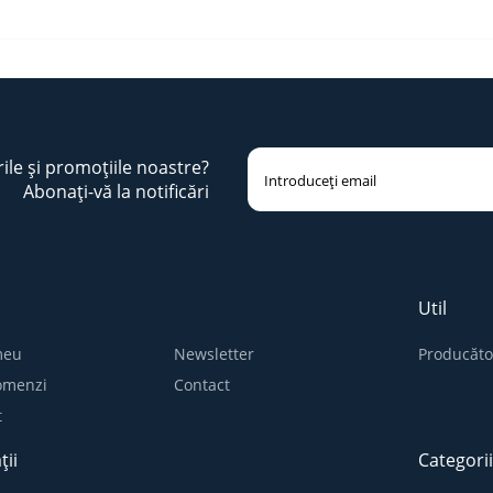
rile și promoțiile noastre?
Abonați-vă la notificări
Util
meu
Newsletter
Producăto
comenzi
Contact
t
ții
Categori