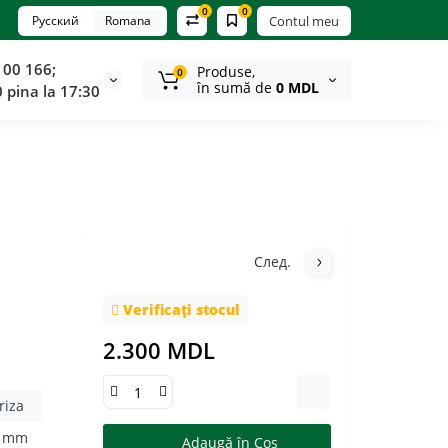
0
0
Русский
Romana
Contul meu
100 166;
Produse,
0
în sumă de
0 MDL
0 pina la 17:30
След.
Verificați stocul
2.300 MDL
riza
3 mm
Adaugă în Coş