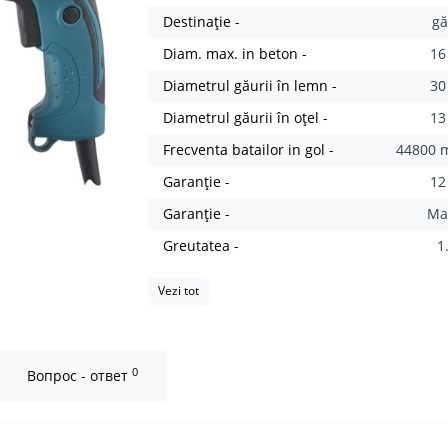
Destinație -
gă
Diam. max. in beton -
1
Diametrul găurii în lemn -
3
Diametrul găurii în oțel -
1
Frecventa batailor in gol -
44800 m
Garanție -
12
Garanție -
Ma
Greutatea -
1
Vezi tot
0
Вопрос - ответ