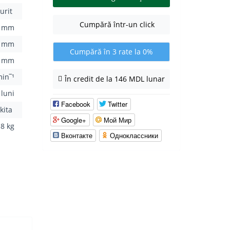
urit
Cumpără într-un click
6 mm
0 mm
Cumpără în 3 rate la 0%
3 mm
in‾¹
În credit de la 146 MDL lunar
 luni
Facebook
Twitter
kita
Google+
Мой Мир
.8 kg
Вконтакте
Одноклассники