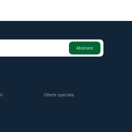
Abonare
ri
Oferte speciale
i