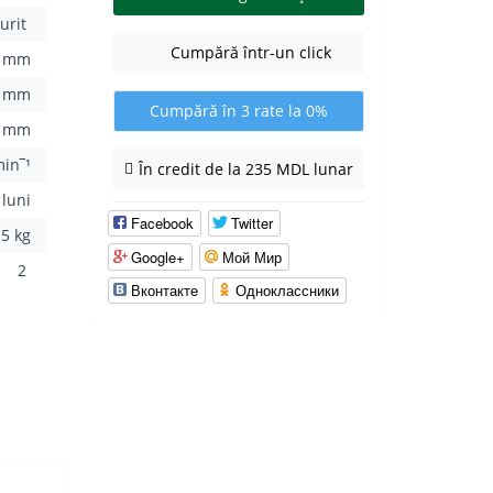
urit
Cumpără într-un click
0 mm
0 mm
Cumpără în 3 rate la 0%
3 mm
in‾¹
În credit de la 235 MDL lunar
 luni
Facebook
Twitter
.5 kg
Google+
Мой Мир
2
Вконтакте
Одноклассники