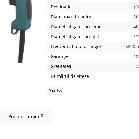
Destinație -
gă
Diam. max. in beton -
2
Diametrul găurii în lemn -
4
Diametrul găurii în oțel -
1
Frecventa batailor in gol -
5800 m
Garanție -
12
Greutatea -
2
Numărul de viteze -
Vezi tot
0
Вопрос - ответ