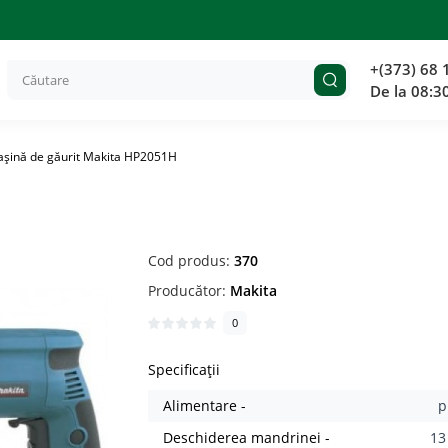
+(373) 68 
De la 08:3
şină de găurit Makita HP2051H
H
Cod produs:
370
Producător:
Makita
0
Specificații
Alimentare -
p
Deschiderea mandrinei -
1