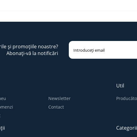
rile și promoțiile noastre?
Abonați-vă la notificări
Util
meu
Newsletter
Producăto
comenzi
Contact
t
ții
Categori