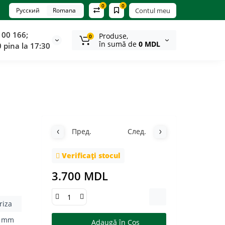
0
0
Русский
Romana
Contul meu
100 166;
Produse,
0
în sumă de
0 MDL
0 pina la 17:30
Пред.
След.
Verificați stocul
3.700 MDL
riza
3 mm
Adaugă în Coş