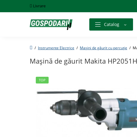
Livrare
Catalog
Instrumente Electrice
Maşini de găurit cu percuţie
Ma
Maşină de găurit Makita HP2051
TOP