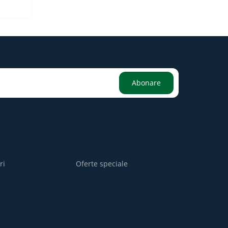
Abonare
ri
Oferte speciale
i