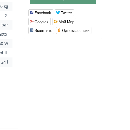
20 kg
Facebook
Twitter
2
Google+
Мой Мир
8 bar
Вконтакте
Одноклассники
moto
50 W
obil
24 l