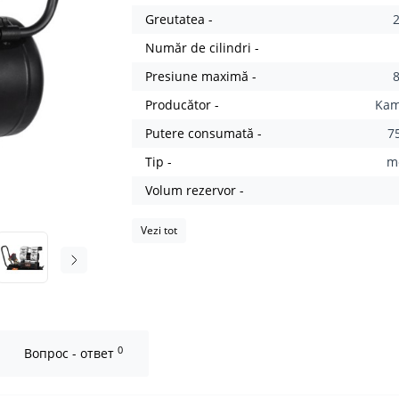
Greutatea -
Număr de cilindri -
Presiune maximă -
Producător -
Ka
Putere consumată -
7
Tip -
m
Volum rezervor -
Vezi tot
0
Вопрос - ответ