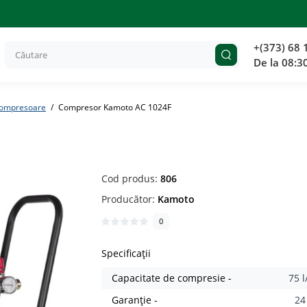
+(373) 68 
De la 08:3
ompresoare
Compresor Kamoto AC 1024F
Cod produs:
806
Producător:
Kamoto
0
Specificații
Capacitate de compresie -
75 
Garanție -
24