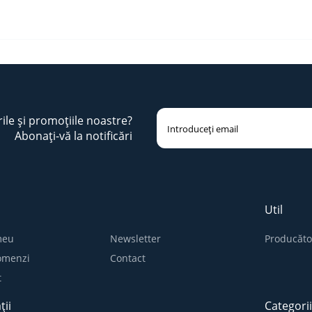
rile și promoțiile noastre?
Abonați-vă la notificări
Util
meu
Newsletter
Producăto
comenzi
Contact
t
ții
Categori