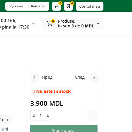
0
0
Русский
Romana
Contul meu
100 166;
Produse,
0
în sumă de
0 MDL
0 pina la 17:30
Пред.
След.
Nu este în stock
3.900 MDL
l/min
 luni
Stoc epuizat