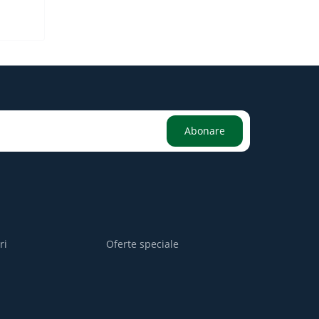
Abonare
ri
Oferte speciale
i