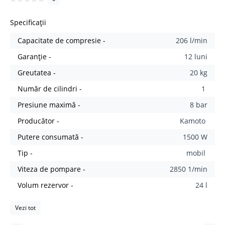
Specificații
Capacitate de compresie -
206 l/min
Garanție -
12 luni
Greutatea -
20 kg
Număr de cilindri -
1
Presiune maximă -
8 bar
Producător -
Kamoto
Putere consumată -
1500 W
Tip -
mobil
Viteza de pompare -
2850 1/min
Volum rezervor -
24 l
Vezi tot