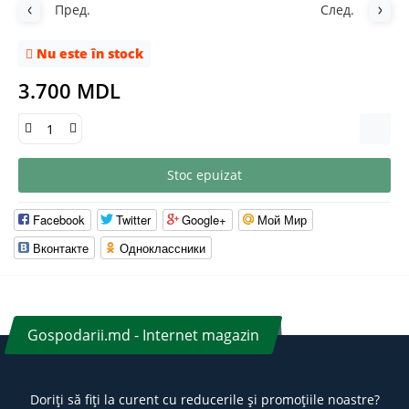
Пред.
След.
Nu este în stock
3.700 MDL
Stoc epuizat
Facebook
Twitter
Google+
Мой Мир
Вконтакте
Одноклассники
Gospodarii.md - Internet magazin
Doriți să fiți la curent cu reducerile și promoțiile noastre?