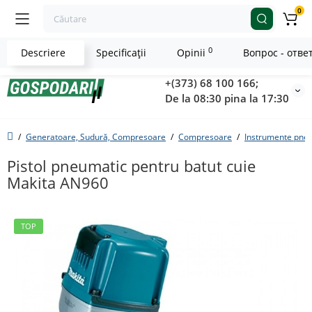
0
0
Descriere
Specificaţii
Opinii
Вопрос - отве
+(373) 68 100 166;
De la 08:30 pina la 17:30
Generatoare, Sudură, Compresoare
Compresoare
Instrumente pne
Pistol pneumatic pentru batut cuie
Makita AN960
TOP