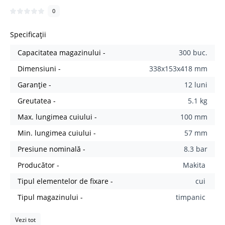
0
Specificații
Capacitatea magazinului -
300 buc.
Dimensiuni -
338x153x418 mm
Garanție -
12 luni
Greutatea -
5.1 kg
Max. lungimea cuiului -
100 mm
Min. lungimea cuiului -
57 mm
Presiune nominală -
8.3 bar
Producător -
Makita
Tipul elementelor de fixare -
cui
Tipul magazinului -
timpanic
Vezi tot