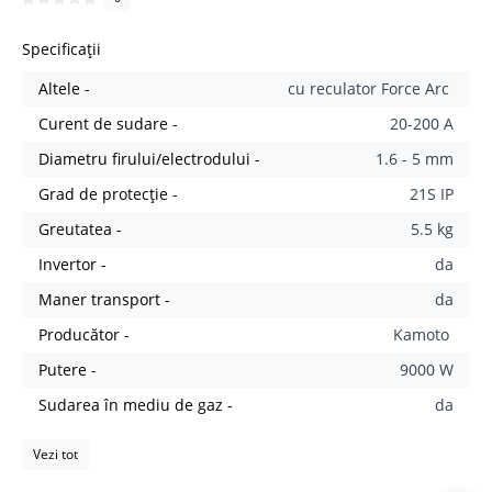
Specificații
Altele -
cu reculator Force Arc
Curent de sudare -
20-200 A
Diametru firului/electrodului -
1.6 - 5 mm
Grad de protecție -
21S IP
Greutatea -
5.5 kg
Invertor -
da
Maner transport -
da
Producător -
Kamoto
Putere -
9000 W
Sudarea în mediu de gaz -
da
Vezi tot