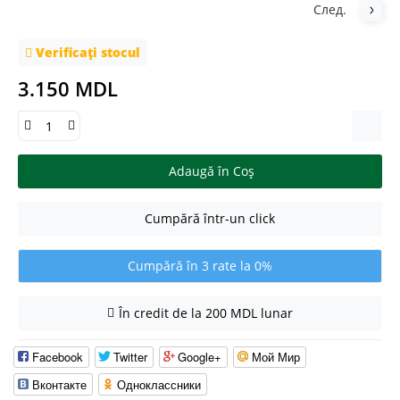
След.
Verificați stocul
3.150 MDL
Adaugă în Coş
Cumpără într-un click
Cumpără în 3 rate la 0%
În credit de la 200 MDL lunar
Facebook
Twitter
Google+
Мой Мир
Вконтакте
Одноклассники