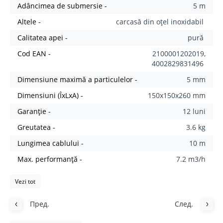
Adâncimea de submersie -
5 m
Altele -
carcasă din oțel inoxidabil
Calitatea apei -
pură
Cod EAN -
2100001202019,
4002829831496
Dimensiune maximă a particulelor -
5 mm
Dimensiuni (ÎxLxA) -
150x150x260 mm
Garanție -
12 luni
Greutatea -
3.6 kg
Lungimea cablului -
10 m
Max. performanţă -
7.2 m3/h
Vezi tot
Пред.
След.