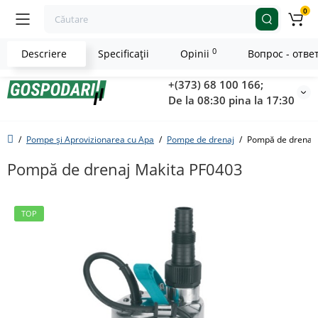
0
0
Descriere
Specificaţii
Opinii
Вопрос - отве
+(373) 68 100 166;
De la 08:30 pina la 17:30
Pompe și Aprovizionarea cu Apa
Pompe de drenaj
Pompă de drenaj 
Pompă de drenaj Makita PF0403
TOP