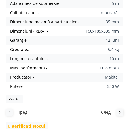
Adâncimea de submersie -
5 m
Calitatea apei -
murdară
Dimensiune maximă a particulelor -
35 mm
Dimensiuni (ÎxLxA) -
160x185x335 mm
Garanție -
12 luni
Greutatea -
5.4 kg
Lungimea cablului -
10 m
Max. performanţă -
10.8 m3/h
Producător -
Makita
Putere -
550 W
Vezi tot
Пред.
След.
Verificați stocul