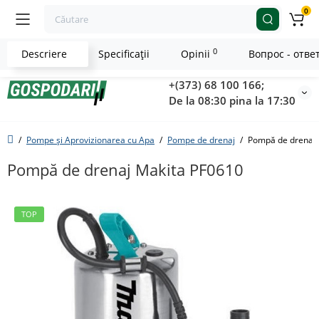
0
0
Descriere
Specificaţii
Opinii
Вопрос - отве
+(373) 68 100 166;
De la 08:30 pina la 17:30
Pompe și Aprovizionarea cu Apa
Pompe de drenaj
Pompă de drenaj 
Pompă de drenaj Makita PF0610
TOP