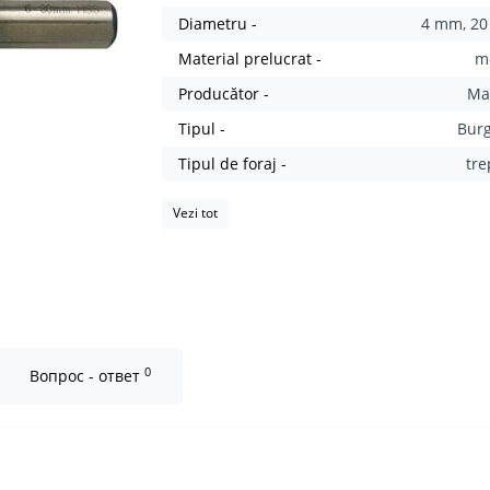
Diametru -
4 mm, 2
Material prelucrat -
m
Producător -
Ma
Tipul -
Bur
Tipul de foraj -
tre
Vezi tot
0
Вопрос - ответ