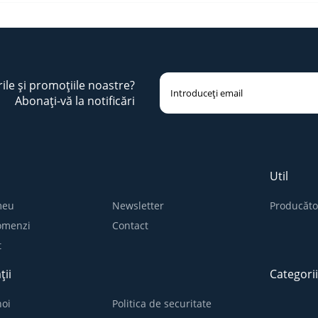
rile și promoțiile noastre?
Abonați-vă la notificări
Util
meu
Newsletter
Producăto
comenzi
Contact
t
ții
Categori
oi
Politica de securitate