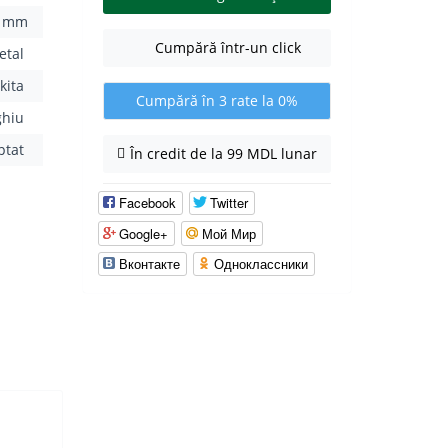
0 mm
Cumpără într-un click
etal
kita
Cumpără în 3 rate la 0%
ghiu
ptat
În credit de la 99 MDL lunar
Facebook
Twitter
Google+
Мой Мир
Вконтакте
Одноклассники