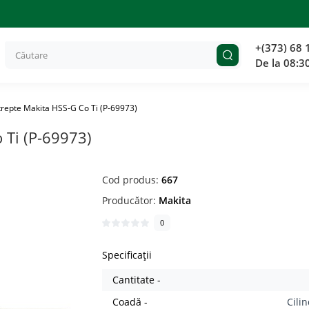
+(373) 68 
De la 08:3
trepte Makita HSS-G Co Ti (P-69973)
 Ti (P-69973)
Cod produs:
667
Producător:
Makita
0
Specificații
Cantitate -
Coadă -
Cili