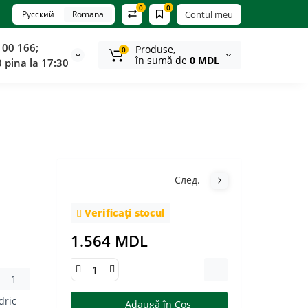
0
0
Русский
Romana
Contul meu
100 166;
Produse,
0
în sumă de
0 MDL
0 pina la 17:30
След.
Verificați stocul
1.564 MDL
1
ndric
Adaugă în Coş