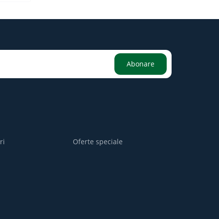
Abonare
ri
Oferte speciale
i