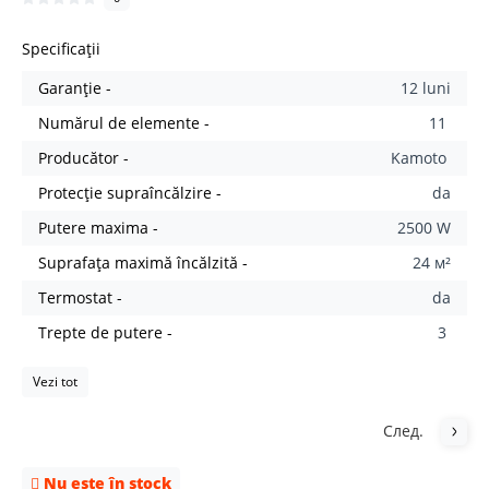
Specificații
Garanție -
12 luni
Numărul de elemente -
11
Producător -
Kamoto
Protecție supraîncălzire -
da
Putere maxima -
2500 W
Suprafața maximă încălzită -
24 м²
Termostat -
da
Trepte de putere -
3
Vezi tot
След.
Nu este în stock